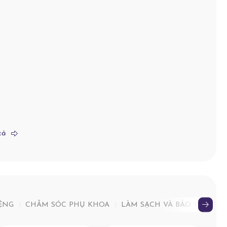
cả
ỆNG
CHĂM SÓC PHỤ KHOA
LÀM SẠCH VÀ BẢO VỆ CƠ T