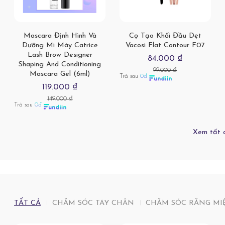
Mascara Định Hình Và
Cọ Tạo Khối Đầu Dẹt
Dưỡng Mi Mày Catrice
Vacosi Flat Contour F07
Lash Brow Designer
84.000 ₫
Shaping And Conditioning
99.000 ₫
Mascara Gel (6ml)
Trả sau
0đ
119.000 ₫
149.000 ₫
Trả sau
0đ
Xem tất 
TẤT CẢ
CHĂM SÓC TAY CHÂN
CHĂM SÓC RĂNG MI