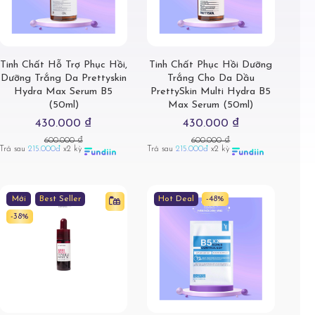
Tinh Chất Hỗ Trợ Phục Hồi,
Tinh Chất Phục Hồi Dưỡng
Dưỡng Trắng Da Prettyskin
Trắng Cho Da Dầu
Hydra Max Serum B5
PrettySkin Multi Hydra B5
(50ml)
Max Serum (50ml)
430.000 ₫
430.000 ₫
600.000 ₫
600.000 ₫
Trả sau
215.000đ
x2 kỳ
Trả sau
215.000đ
x2 kỳ
Mới
Best Seller
Hot Deal
-48%
-38%