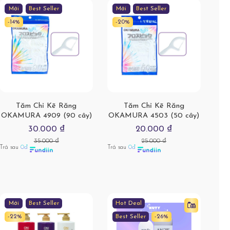
Mới
Best Seller
Mới
Best Seller
-14%
-20%
Tăm Chỉ Kẽ Răng
Tăm Chỉ Kẽ Răng
OKAMURA 4909 (90 cây)
OKAMURA 4503 (50 cây)
30.000 ₫
20.000 ₫
35.000 ₫
25.000 ₫
Trả sau
0đ
Trả sau
0đ
Mới
Best Seller
Hot Deal
-22%
Best Seller
-26%