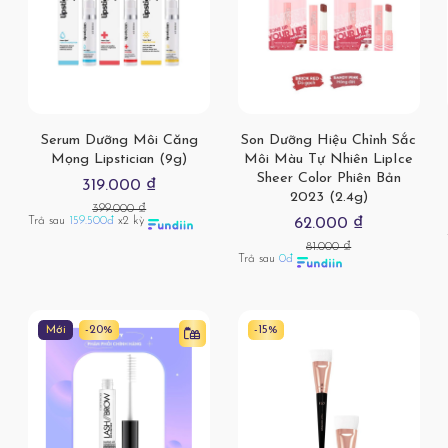
Serum Dưỡng Môi Căng
Son Dưỡng Hiệu Chỉnh Sắc
Mọng Lipstician (9g)
Môi Màu Tự Nhiên LipIce
Sheer Color Phiên Bản
319.000 ₫
2023 (2.4g)
399.000 ₫
Trả sau
159.500đ
x2 kỳ
62.000 ₫
81.000 ₫
Trả sau
0đ
Mới
-20%
-15%