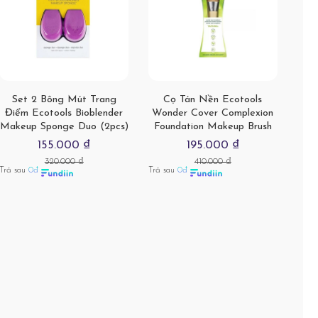
Set 2 Bông Mút Trang
Cọ Tán Nền Ecotools
Điểm Ecotools Bioblender
Wonder Cover Complexion
Makeup Sponge Duo (2pcs)
Foundation Makeup Brush
155.000 ₫
195.000 ₫
320.000 ₫
410.000 ₫
Trả sau
0đ
Trả sau
0đ