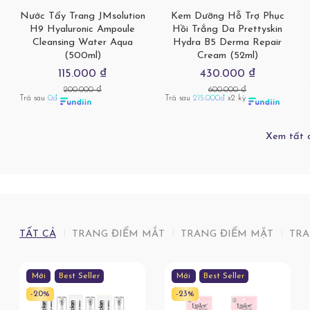
Nước Tẩy Trang JMsolution
Kem Dưỡng Hỗ Trợ Phục
H9 Hyaluronic Ampoule
Hồi Trắng Da Prettyskin
Cleansing Water Aqua
Hydra B5 Derma Repair
(500ml)
Cream (52ml)
115.000 ₫
430.000 ₫
200.000 ₫
600.000 ₫
Trả sau
0đ
Trả sau
215.000đ
x2 kỳ
Xem tất 
TẤT CẢ
TRANG ĐIỂM MẮT
TRANG ĐIỂM MẶT
TRA
Mới
Best Seller
Mới
Best Seller
-20%
-23%