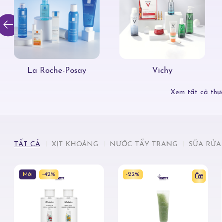
La Roche-Posay
Vichy
Xem tất cả thư
TẤT CẢ
XỊT KHOÁNG
NƯỚC TẨY TRANG
SỮA RỬA
Mới
-42%
-22%