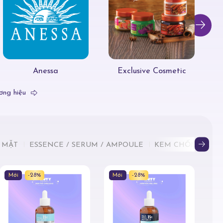
Anessa
Exclusive Cosmetic
ơng hiệu
 MẶT
ESSENCE / SERUM / AMPOULE
KEM CHỐNG NẮN
Mới
-28%
Mới
-28%