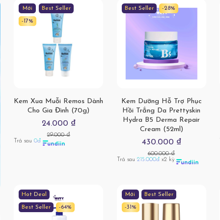
Mới
Best Seller
Best Seller
-28%
-17%
Kem Xua Muỗi Remos Dành
Kem Dưỡng Hỗ Trợ Phục
Cho Gia Đình (70g)
Hồi Trắng Da Prettyskin
Hydra B5 Derma Repair
24.000 ₫
Cream (52ml)
29.000 ₫
Trả sau
0đ
430.000 ₫
600.000 ₫
Trả sau
215.000đ
x2 kỳ
Hot Deal
Mới
Best Seller
Best Seller
-64%
-31%