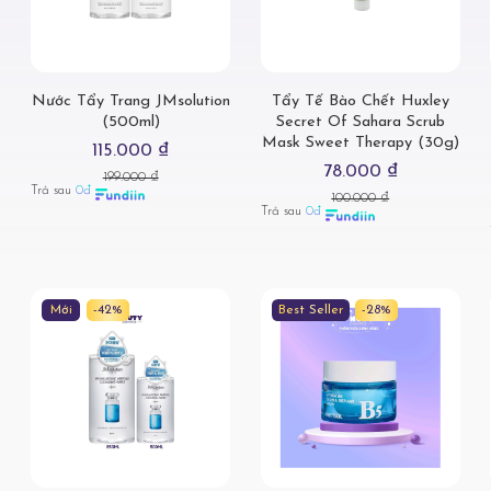
Nước Tẩy Trang JMsolution
Tẩy Tế Bào Chết Huxley
(500ml)
Secret Of Sahara Scrub
Mask Sweet Therapy (30g)
115.000 ₫
78.000 ₫
199.000 ₫
Trả sau
0đ
100.000 ₫
Trả sau
0đ
Mới
-42%
Best Seller
-28%