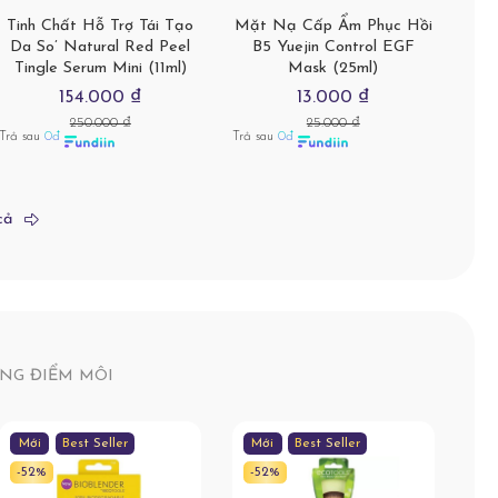
Tinh Chất Hỗ Trợ Tái Tạo
Mặt Nạ Cấp Ẩm Phục Hồi
Da So’ Natural Red Peel
B5 Yuejin Control EGF
Tingle Serum Mini (11ml)
Mask (25ml)
154.000 ₫
13.000 ₫
250.000 ₫
25.000 ₫
Trả sau
0đ
Trả sau
0đ
cả
NG ĐIỂM MÔI
Mới
Best Seller
Mới
Best Seller
-52%
-52%