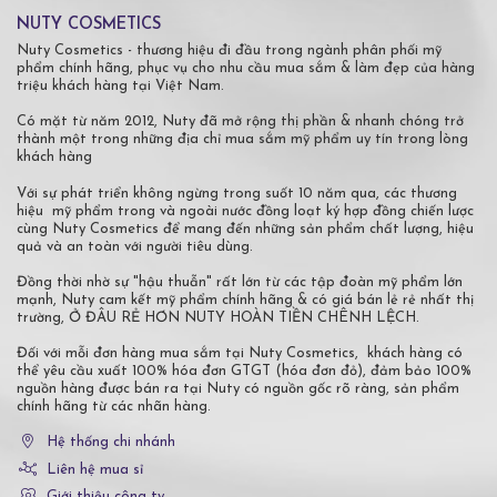
NUTY COSMETICS
Nuty Cosmetics - thương hiệu đi đầu trong ngành phân phối mỹ
phẩm chính hãng, phục vụ cho nhu cầu mua sắm & làm đẹp của hàng
triệu khách hàng tại Việt Nam.
Có mặt từ năm 2012, Nuty đã mở rộng thị phần & nhanh chóng trở
thành một trong những địa chỉ mua sắm mỹ phẩm uy tín trong lòng
khách hàng
Với sự phát triển không ngừng trong suốt 10 năm qua, các thương
hiệu mỹ phẩm trong và ngoài nước đồng loạt ký hợp đồng chiến lược
cùng Nuty Cosmetics để mang đến những sản phẩm chất lượng, hiệu
quả và an toàn với người tiêu dùng.
Đồng thời nhờ sự "hậu thuẫn" rất lớn từ các tập đoàn mỹ phẩm lớn
mạnh, Nuty cam kết mỹ phẩm chính hãng & có giá bán lẻ rẻ nhất thị
trường, Ở ĐÂU RẺ HƠN NUTY HOÀN TIỀN CHÊNH LỆCH.
Đối với mỗi đơn hàng mua sắm tại Nuty Cosmetics, khách hàng có
thể yêu cầu xuất 100% hóa đơn GTGT (hóa đơn đỏ), đảm bảo 100%
nguồn hàng được bán ra tại Nuty có nguồn gốc rõ ràng, sản phẩm
chính hãng từ các nhãn hàng.
Hệ thống chi nhánh
Liên hệ mua sỉ
Giới thiệu công ty