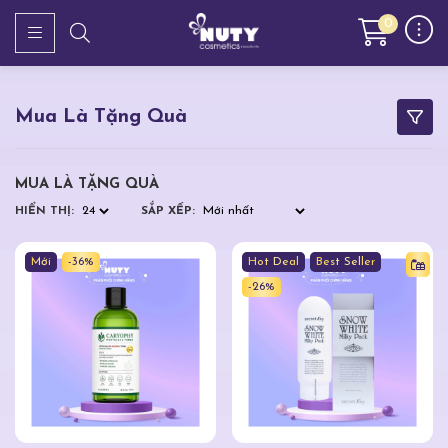
0
Mua Là Tặng Quà
MUA LÀ TẶNG QUÀ
HIỂN THỊ:
SẮP XẾP:
Mới
-36%
Hot Deal
Best Seller
-26%