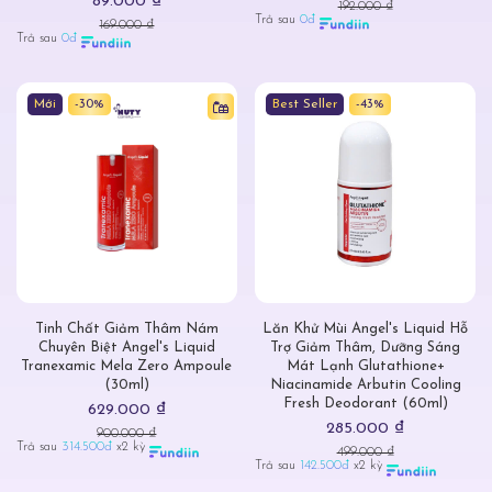
89.000 ₫
192.000 ₫
Trả sau
0đ
169.000 ₫
Trả sau
0đ
Mới
-30%
Best Seller
-43%
Tinh Chất Giảm Thâm Nám
Lăn Khử Mùi Angel's Liquid Hỗ
Chuyên Biệt Angel's Liquid
Trợ Giảm Thâm, Dưỡng Sáng
Tranexamic Mela Zero Ampoule
Mát Lạnh Glutathione+
(30ml)
Niacinamide Arbutin Cooling
Fresh Deodorant (60ml)
629.000 ₫
285.000 ₫
900.000 ₫
Trả sau
314.500đ
x2 kỳ
499.000 ₫
Trả sau
142.500đ
x2 kỳ