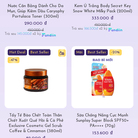
Nước Cân Bằng Dành Cho Da
Kem Ủ Trắng Body Secret Key
Mụn, Giúp Kiềm Dầu Caryophy
Snow White Milky Pack (200ml)
Portulaca Toner (300ml)
333.000 ₫
290.000 ₫
450.000 ₫
Trả sau
166.500đ
x2 kỳ
450.000 ₫
Trả sau
145.000đ
x2 kỳ
Hot Deal
Best Seller
Mới
Best Seller
-20%
-47%
Tẩy Tế Bào Chết Toàn Thân
Sữa Chống Nắng Cực Mạnh
Chiết Xuất Quế Hồi & Cà Phê
Sunplay Super Block SPF50+
Exclusive Cosmetic Gel Scrub
PA++++ (70g)
Coffee & Cinnamon (380ml)
153.600 ₫