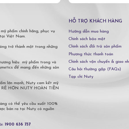
HỖ TRỢ KHÁCH HÀNG
 mỹ phẩm chính hãng, phục vụ
Hướng dẫn mua hàng
tại Việt Nam.
Chính sách bảo mật
Chính sách đổi trả sản phẩm
óng trở thành một trong những
Phương thức thanh toán
Chính sách vận chuyển & giao n
 thương hiệu mỹ phẩm trong và
osmetics để mang đến những sản
Câu hỏi thường gặp (FAQs)
Tạp chí Nuty
phẩm lớn mạnh, Nuty cam kết mỹ
 Ở ĐÂU RẺ HƠN NUTY HOÀN TIỀN
hàng có thể yêu cầu xuất 100%
c bán ra tại Nuty có nguồn
ài:
1900 636 737