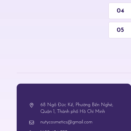
68 Ngô Đức Kế, Phường Bến Nghé,
Quận 1, Thành phố Hồ Chí Minh
nutycosmetics@gmail.com