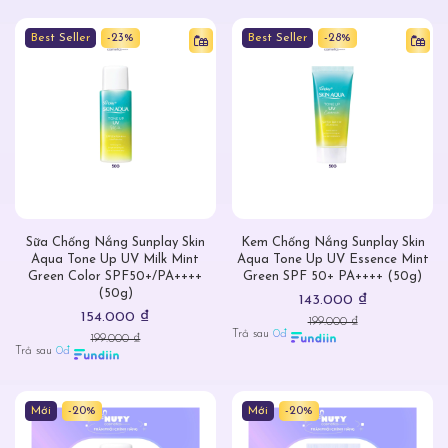
Best Seller
-23%
Best Seller
-28%
Sữa Chống Nắng Sunplay Skin
Kem Chống Nắng Sunplay Skin
Aqua Tone Up UV Milk Mint
Aqua Tone Up UV Essence Mint
Green Color SPF50+/PA++++
Green SPF 50+ PA++++ (50g)
(50g)
143.000 ₫
154.000 ₫
199.000 ₫
Trả sau
0đ
199.000 ₫
Trả sau
0đ
Mới
-20%
Mới
-20%