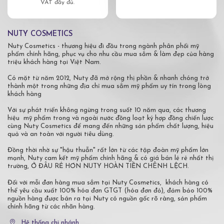
VAT đầy đủ.
NUTY COSMETICS
Nuty Cosmetics - thương hiệu đi đầu trong ngành phân phối mỹ
phẩm chính hãng, phục vụ cho nhu cầu mua sắm & làm đẹp của hàng
triệu khách hàng tại Việt Nam.
Có mặt từ năm 2012, Nuty đã mở rộng thị phần & nhanh chóng trở
thành một trong những địa chỉ mua sắm mỹ phẩm uy tín trong lòng
khách hàng
Với sự phát triển không ngừng trong suốt 10 năm qua, các thương
hiệu mỹ phẩm trong và ngoài nước đồng loạt ký hợp đồng chiến lược
cùng Nuty Cosmetics để mang đến những sản phẩm chất lượng, hiệu
quả và an toàn với người tiêu dùng.
Đồng thời nhờ sự "hậu thuẫn" rất lớn từ các tập đoàn mỹ phẩm lớn
mạnh, Nuty cam kết mỹ phẩm chính hãng & có giá bán lẻ rẻ nhất thị
trường, Ở ĐÂU RẺ HƠN NUTY HOÀN TIỀN CHÊNH LỆCH.
Đối với mỗi đơn hàng mua sắm tại Nuty Cosmetics, khách hàng có
thể yêu cầu xuất 100% hóa đơn GTGT (hóa đơn đỏ), đảm bảo 100%
nguồn hàng được bán ra tại Nuty có nguồn gốc rõ ràng, sản phẩm
chính hãng từ các nhãn hàng.
Hệ thống chi nhánh