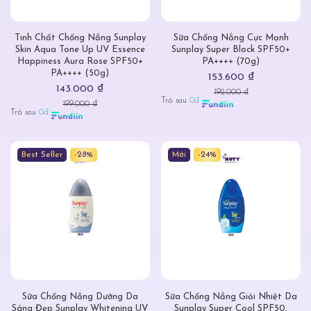
Tinh Chất Chống Nắng Sunplay
Sữa Chống Nắng Cực Mạnh
Skin Aqua Tone Up UV Essence
Sunplay Super Block SPF50+
Happiness Aura Rose SPF50+
PA++++ (70g)
PA++++ (50g)
153.600 ₫
143.000 ₫
192.000 ₫
Trả sau
0đ
199.000 ₫
Trả sau
0đ
Best Seller
-28%
Mới
-24%
Sữa Chống Nắng Dưỡng Da
Sữa Chống Nắng Giải Nhiệt Da
Sáng Đẹp Sunplay Whitening UV
Sunplay Super Cool SPF50,