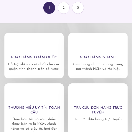
1
2
3
GIAO HÀNG TOÀN QUỐC
GIAO HÀNG NHANH
Hỗ trợ phí ship rẻ nhất cho các
Giao hàng nhanh chóng trong
quận, tỉnh thành trên cả nước.
nội thành HCM và Hà Nội.
THƯƠNG HIỆU UY TÍN TOÀN
TRA CỨU ĐƠN HÀNG TRỰC
CẦU
TUYẾN
Đảm bảo tất cả sản phẩm
Tra cứu đơn hàng trực tuyến
được bán ra là 100% chính
hãng và có giấy tờ, hoá đơn