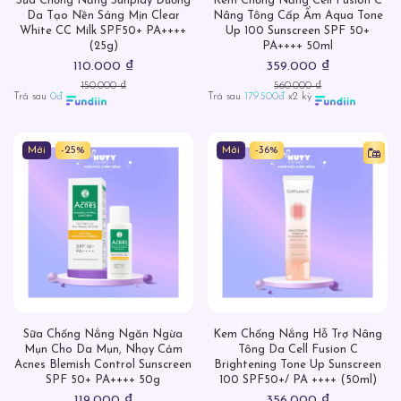
Sữa Chống Nắng Sunplay Dưỡng
Kem Chống Nắng Cell Fusion C
Da Tạo Nền Sáng Mịn Clear
Nâng Tông Cấp Ẩm Aqua Tone
White CC Milk SPF50+ PA++++
Up 100 Sunscreen SPF 50+
(25g)
PA++++ 50ml
110.000 ₫
359.000 ₫
150.000 ₫
560.000 ₫
Trả sau
0đ
Trả sau
179.500đ
x2 kỳ
Mới
-25%
Mới
-36%
Sữa Chống Nắng Ngăn Ngừa
Kem Chống Nắng Hỗ Trợ Nâng
Mụn Cho Da Mụn, Nhạy Cảm
Tông Da Cell Fusion C
Acnes Blemish Control Sunscreen
Brightening Tone Up Sunscreen
SPF 50+ PA++++ 50g
100 SPF50+/ PA ++++ (50ml)
119.000 ₫
356.000 ₫