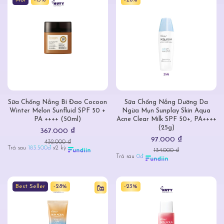
Mới
-15%
-28%
Sữa Chống Nắng Bí Đao Cocoon
Sữa Chống Nắng Dưỡng Da
Winter Melon Sunfluid SPF 50 +
Ngừa Mụn Sunplay Skin Aqua
PA ++++ (50ml)
Acne Clear Milk SPF 50+, PA++++
(25g)
367.000 ₫
97.000 ₫
432.000 ₫
Trả sau
183.500đ
x2 kỳ
134.000 ₫
Trả sau
0đ
Best Seller
-28%
-23%