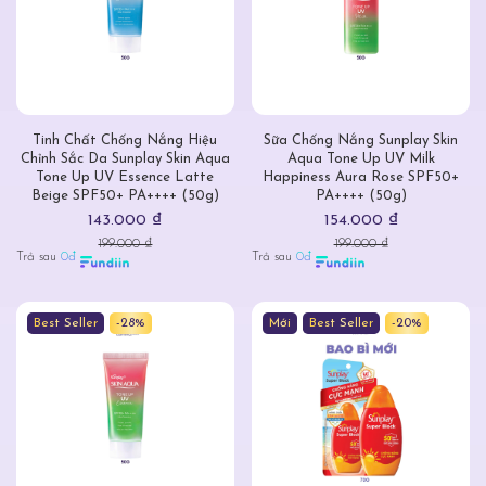
Tinh Chất Chống Nắng Hiệu
Sữa Chống Nắng Sunplay Skin
Chỉnh Sắc Da Sunplay Skin Aqua
Aqua Tone Up UV Milk
Tone Up UV Essence Latte
Happiness Aura Rose SPF50+
Beige SPF50+ PA++++ (50g)
PA++++ (50g)
143.000 ₫
154.000 ₫
199.000 ₫
199.000 ₫
Trả sau
0đ
Trả sau
0đ
Best Seller
-28%
Mới
Best Seller
-20%