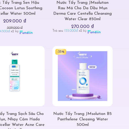
 Tẩy Trang Sen Hậu
Nước Tẩy Trang JMsolution
Cocoon Lotus Soothing
Rau Má Cho Da Dầu Mụn
cellar Water 500ml
Derma Care Centella Cleansing
Water Clear 850ml
209.000 ₫
270.000 ₫
309.000 ₫
Trả sau
135.000đ
x2 kỳ
4.500đ
x2 kỳ
-35%
ẩy Trang Sạch Sâu Cho
Nước Tẩy Trang JMsolution B5
ụn, Nhạy Cảm Hada
Panthelene Cleasing Water
cellar Water Acne Care
500ml