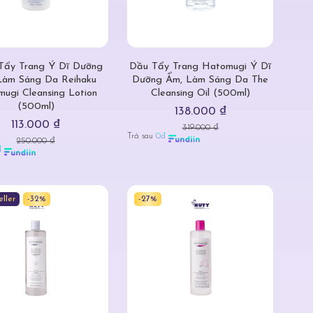
Tẩy Trang Ý Dĩ Dưỡng
Dầu Tẩy Trang Hatomugi Ý Dĩ
Làm Sáng Da Reihaku
Dưỡng Ẩm, Làm Sáng Da The
ugi Cleansing Lotion
Cleansing Oil (500ml)
(500ml)
138.000 ₫
113.000 ₫
319.000 ₫
Trả sau
0đ
250.000 ₫
đ
eller
-32%
-27%