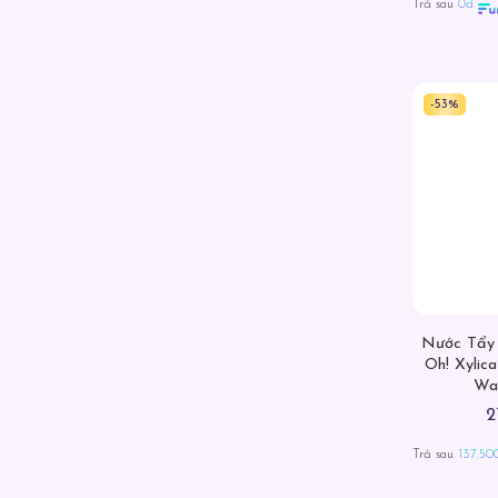
Trả sau
0đ
-53%
Nước Tẩy
Oh! Xylica
Wa
2
Trả sau
137.50