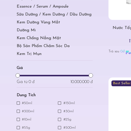
Essence / Serum / Ampoule
Sữa Dưỡng / Kem Dưỡng / Dầu Dưỡng
Kem Dưỡng Vùng Mắt
Nước Tẩy
Dưỡng Mi
Kem Chống Nắng Mặt
Bộ Sản Phẩm Chăm Sóc Da
Trả sau
0đ
Kem Trị Mụn
Giá
Giá từ
0 đ
10.000.000 đ
Best Seller
Dung Tích
#50ml
#150ml
#300ml
#30ml
#10ml
#25g
#55g
#500ml