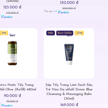
(240ml)
130.000 ₫
123.000 ₫
200.000 ₫
Trả sau
0đ
145.000 ₫
đ
-5%
Mới
Best Seller
-37%
tics Nước Tẩy Trang
Sáp Tẩy Trang Làm Sạch Sâu,
ild Olive (Refill) 480ml
Trẻ Hóa Da oh!oh! Divine Blue
Cleansing & Massaging Balm
90.000 ₫
(30ml)
95.000 ₫
đ
169.000 ₫