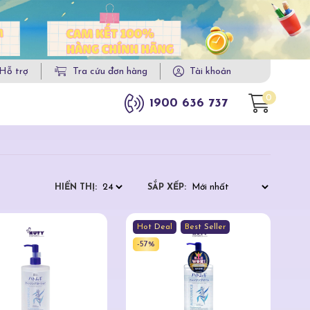
Hỗ trợ
Tra cứu đơn hàng
Tài khoản
0
1900 636 737
HIỂN THỊ:
SẮP XẾP:
Hot Deal
Best Seller
-57%