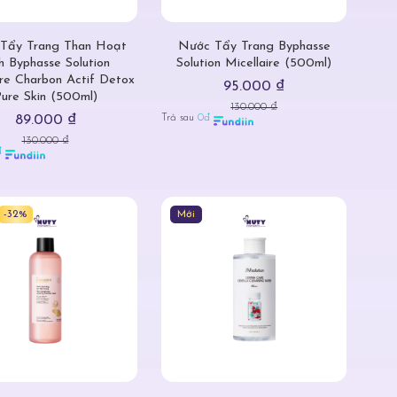
Tẩy Trang Than Hoạt
Nước Tẩy Trang Byphasse
h Byphasse Solution
Solution Micellaire (500ml)
ire Charbon Actif Detox
95.000 ₫
ure Skin (500ml)
130.000 ₫
Trả sau
0đ
89.000 ₫
130.000 ₫
đ
-32%
Mới