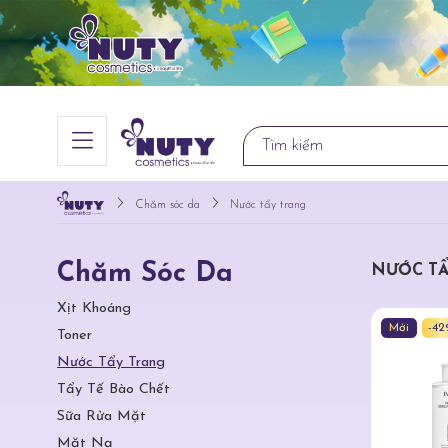
Chăm sóc da
Nước tẩy trang
Chăm Sóc Da
NƯỚC T
Xịt Khoáng
Mới
-4
Toner
Nước Tẩy Trang
Tẩy Tế Bào Chết
Sữa Rửa Mặt
Mặt Nạ