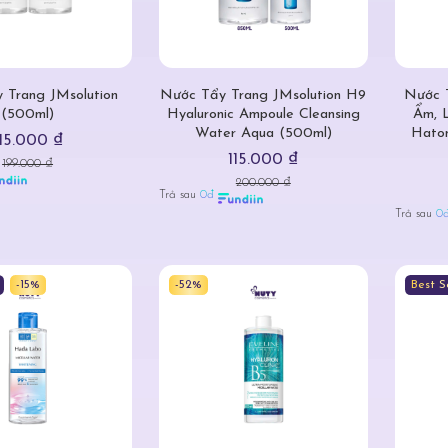
 Trang JMsolution
Nước Tẩy Trang JMsolution H9
Nước 
(500ml)
Hyaluronic Ampoule Cleansing
Ẩm, 
Water Aqua (500ml)
Hatom
115.000 ₫
115.000 ₫
199.000 ₫
200.000 ₫
Trả sau
0đ
Trả sau
0
-15%
-52%
Best S