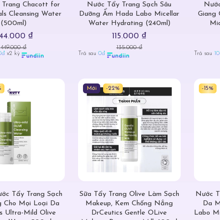
Trang Chacott for
Nước Tẩy Trang Sạch Sâu
Nước
als Cleansing Water
Dưỡng Ẩm Hada Labo Micellar
Giang 
(500ml)
Water Hydrating (240ml)
Mi
44.000 ₫
115.000 ₫
449.000 ₫
135.000 ₫
0đ
x2 kỳ
Trả sau
0đ
Trả sau
10
%
Mới
-22%
-15%
c Tẩy Trang Sạch
Sữa Tẩy Trang Olive Làm Sạch
Nước T
 Cho Mọi Loại Da
Makeup, Kem Chống Nắng
Da M
s Ultra-Mild Olive
DrCeutics Gentle OLive
Labo Mi