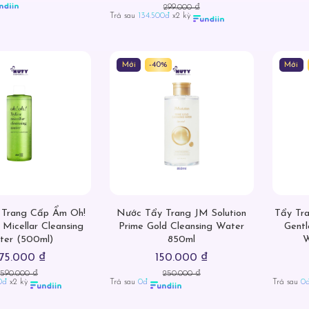
299.000 ₫
Trả sau
134.500đ
x2 kỳ
Mới
-40%
Mới
 Trang Cấp Ẩm Oh!
Nước Tẩy Trang JM Solution
Tẩy Tr
 Micellar Cleansing
Prime Gold Cleansing Water
Gentl
ter (500ml)
850ml
W
75.000 ₫
150.000 ₫
590.000 ₫
250.000 ₫
0đ
x2 kỳ
Trả sau
0đ
Trả sau
0