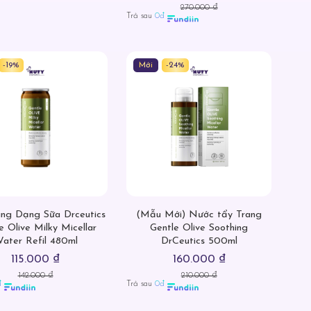
270.000 ₫
Trả sau
0đ
-19%
Mới
-24%
ang Dạng Sữa Drceutics
(Mẫu Mới) Nước tẩy Trang
e Olive Milky Micellar
Gentle Olive Soothing
ater Refil 480ml
DrCeutics 500ml
115.000 ₫
160.000 ₫
142.000 ₫
210.000 ₫
đ
Trả sau
0đ