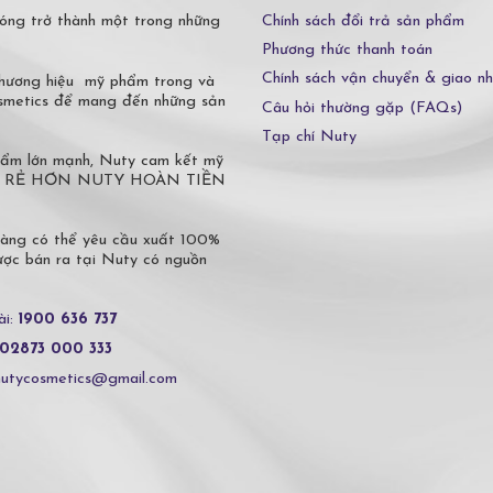
Chính sách đổi trả sản phẩm
óng trở thành một trong những
Phương thức thanh toán
Chính sách vận chuyển & giao n
 thương hiệu mỹ phẩm trong và
osmetics để mang đến những sản
Câu hỏi thường gặp (FAQs)
Tạp chí Nuty
phẩm lớn mạnh, Nuty cam kết mỹ
 Ở ĐÂU RẺ HƠN NUTY HOÀN TIỀN
hàng có thể yêu cầu xuất 100%
c bán ra tại Nuty có nguồn
ài:
1900 636 737
02873 000 333
nutycosmetics@gmail.com