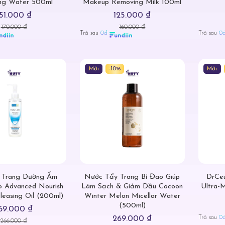
ing Water 500ml
Makeup Removing Milk 100ml
151.000 ₫
125.000 ₫
170.000 ₫
160.000 ₫
Trả sau
0đ
Trả sau
0
Mới
-10%
Mới
 Trang Dưỡng Ẩm
Nước Tẩy Trang Bí Đao Giúp
DrCeu
 Advanced Nourish
Làm Sạch & Giảm Dầu Cocoon
Ultra-M
leasing Oil (200ml)
Winter Melon Micellar Water
(500ml)
69.000 ₫
Trả sau
0
269.000 ₫
266.000 ₫