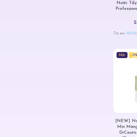
Nước Tẩy 
Profession
2
Trả sau
122.00
Mới
-11
[NEW] Nướ
Mịn Màng
DrCeutic