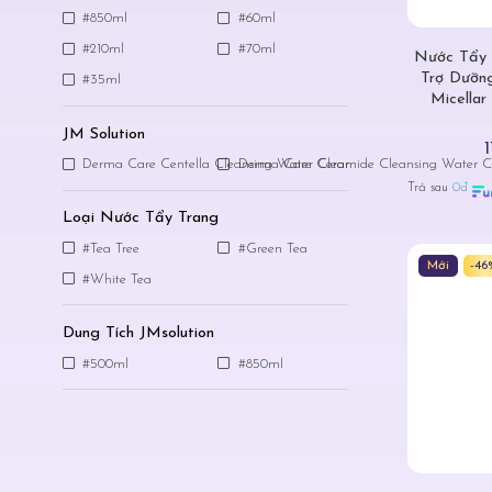
#850ml
#60ml
#210ml
#70ml
Nước Tẩy 
Trợ Dưỡn
#35ml
Micellar
JM Solution
Derma Care Centella Cleansing Water Clear
Derma Care Ceramide Cleansing Water C
Trả sau
0đ
Loại Nước Tẩy Trang
#Tea Tree
#Green Tea
Mới
-46
#White Tea
Dung Tích JMsolution
#500ml
#850ml