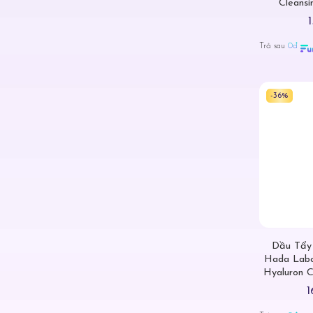
Cleans
Trả sau
0đ
-36%
Dầu Tẩy
Hada Labo
Hyaluron C
1