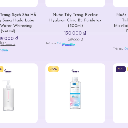
Trang Sạch Sâu Hỗ
Nước Tẩy Trang Eveline
Nước 
g Sáng Hada Labo
Hyaluron Clinic B5 Puridetox
Tín
 Water Whitening
(500ml)
Micella
(240ml)
P
130.000 ₫
119.000 ₫
269.000 ₫
lear
Trả sau
0đ
140.000 ₫
Trả sau
0
%
-15%
Mới