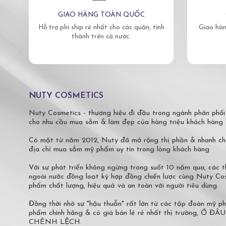
GIAO HÀNG TOÀN QUỐC
Hỗ trợ phí ship rẻ nhất cho các quận, tỉnh
Giao hàn
thành trên cả nước.
NUTY COSMETICS
Nuty Cosmetics - thương hiệu đi đầu trong ngành phân phối
cho nhu cầu mua sắm & làm đẹp của hàng triệu khách hàng 
Có mặt từ năm 2012, Nuty đã mở rộng thị phần & nhanh ch
địa chỉ mua sắm mỹ phẩm uy tín trong lòng khách hàng
Với sự phát triển không ngừng trong suốt 10 năm qua, các
ngoài nước đồng loạt ký hợp đồng chiến lược cùng Nuty C
phẩm chất lượng, hiệu quả và an toàn với người tiêu dùng.
Đồng thời nhờ sự "hậu thuẫn" rất lớn từ các tập đoàn mỹ 
phẩm chính hãng & có giá bán lẻ rẻ nhất thị trường,
CHÊNH LỆCH.