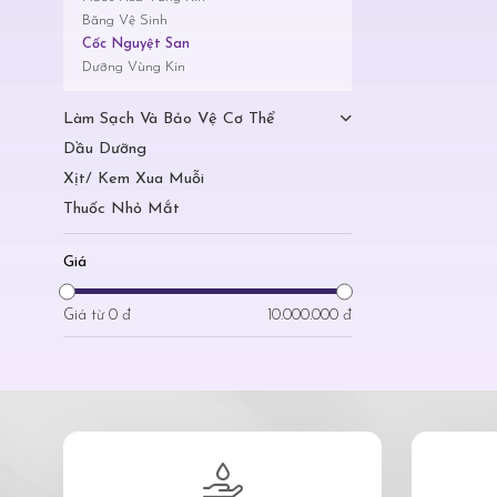
Băng Vệ Sinh
Cốc Nguyệt San
Dưỡng Vùng Kín
Làm Sạch Và Bảo Vệ Cơ Thể
Dầu Dưỡng
Xịt/ Kem Xua Muỗi
Thuốc Nhỏ Mắt
Giá
Giá từ
0 đ
10.000.000 đ