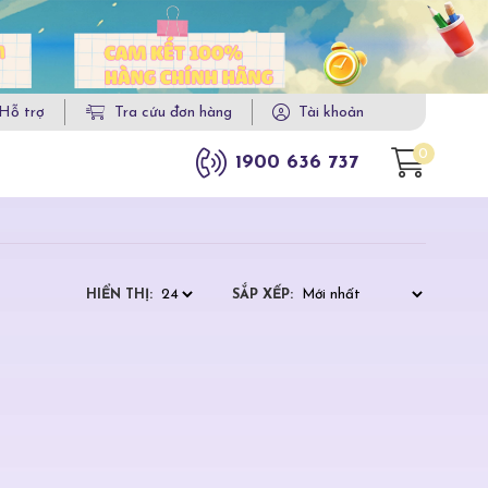
Hỗ trợ
Tra cứu đơn hàng
Tài khoản
0
1900 636 737
HIỂN THỊ:
SẮP XẾP: