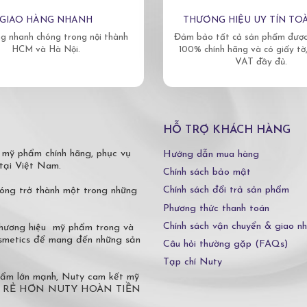
GIAO HÀNG NHANH
THƯƠNG HIỆU UY TÍN TO
g nhanh chóng trong nội thành
Đảm bảo tất cả sản phẩm được 
HCM và Hà Nội.
100% chính hãng và có giấy tờ
VAT đầy đủ.
HỖ TRỢ KHÁCH HÀNG
 mỹ phẩm chính hãng, phục vụ
Hướng dẫn mua hàng
tại Việt Nam.
Chính sách bảo mật
Chính sách đổi trả sản phẩm
óng trở thành một trong những
Phương thức thanh toán
Chính sách vận chuyển & giao n
 thương hiệu mỹ phẩm trong và
osmetics để mang đến những sản
Câu hỏi thường gặp (FAQs)
Tạp chí Nuty
phẩm lớn mạnh, Nuty cam kết mỹ
 Ở ĐÂU RẺ HƠN NUTY HOÀN TIỀN