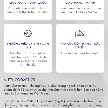
GIAO HÀNG TOÀN QUỐC
GIAO HÀNG NHANH
Hỗ trợ phí ship rẻ nhất cho các
Giao hàng nhanh chóng trong
quận, tỉnh thành trên cả nước.
nội thành HCM và Hà Nội.
THƯƠNG HIỆU UY TÍN TOÀN
TRA CỨU ĐƠN HÀNG TRỰC
CẦU
TUYẾN
Đảm bảo tất cả sản phẩm
Tra cứu đơn hàng trực tuyến
được bán ra là 100% chính
hãng và có giấy tờ, hoá đơn
VAT đầy đủ.
NUTY COSMETICS
Nuty Cosmetics - thương hiệu đi đầu trong ngành phân phối mỹ
phẩm chính hãng, phục vụ cho nhu cầu mua sắm & làm đẹp của hàng
triệu khách hàng tại Việt Nam.
Có mặt từ năm 2012, Nuty đã mở rộng thị phần & nhanh chóng trở
thành một trong những địa chỉ mua sắm mỹ phẩm uy tín trong lòng