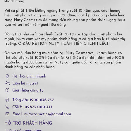
khách hàng
Với sự phát triển không ngừng trong suốt 10 năm qua, các thương
hiệu mỹ phẩm trong và ngoài nước đồng loạt ký hợp đồng chiến lược
cùng Nuty Cosmetics để mang đến những sản phẩm chất lượng, hiệu
quả và an toàn với người tiêu dùng.
Đồng thời nhờ sự "hậu thuẫn" rất lớn từ các tập đoàn mỹ phẩm lớn
mạnh, Nuty cam kết mỹ phẩm chính hãng & có giá bán lẻ rẻ nhất thị
trường, Ở ĐÂU RẺ HƠN NUTY HOÀN TIỀN CHÊNH LỆCH.
Đối với mỗi đơn hàng mua sắm tại Nuty Cosmetics, khách hàng có
thể yêu cầu xuất 100% hóa đơn GTGT (hóa đơn đỏ), đảm bảo 100%
nguồn hàng được bán ra tại Nuty có nguồn gốc rõ ràng, sản phẩm
chính hãng từ các nhãn hàng.
Hệ thống chi nhánh
Liên hệ mua sỉ
Giới thiệu công ty
Tổng đài:
1900 636 737
CSKH:
02873 000 333
Email: nutycosmetics@gmail.com
HỖ TRỢ KHÁCH HÀNG
Hướng dẫn mua hàng