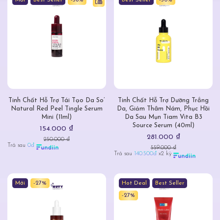
Mới
Best Seller
-38%
Best Seller
-50%
Tinh Chất Hỗ Trợ Tái Tạo Da So’
Tinh Chất Hỗ Trợ Dưỡng Trắng
Natural Red Peel Tingle Serum
Da, Giảm Thâm Nám, Phục Hồi
Mini (11ml)
Da Sau Mụn Tiam Vita B3
Source Serum (40ml)
154.000 ₫
281.000 ₫
250.000 ₫
Trả sau
0đ
559.000 ₫
Trả sau
140.500đ
x2 kỳ
Mới
-27%
Hot Deal
Best Seller
-27%