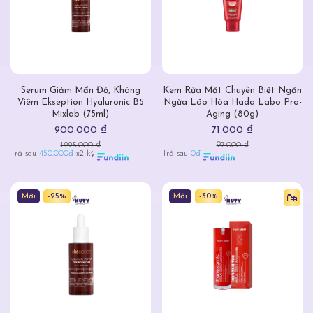
Serum Giảm Mẩn Đỏ, Kháng
Kem Rửa Mặt Chuyên Biệt Ngăn
Viêm Ekseption Hyaluronic B5
Ngừa Lão Hóa Hada Labo Pro-
Mixlab (75ml)
Aging (80g)
900.000 ₫
71.000 ₫
1.225.000 ₫
97.000 ₫
Trả sau
450.000đ
x2 kỳ
Trả sau
0đ
Mới
-25%
Mới
-30%