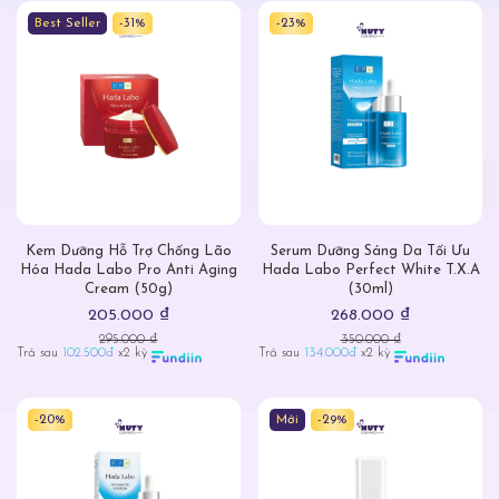
Best Seller
-31%
-23%
Kem Dưỡng Hỗ Trợ Chống Lão
Serum Dưỡng Sáng Da Tối Ưu
Hóa Hada Labo Pro Anti Aging
Hada Labo Perfect White T.X.A
Cream (50g)
(30ml)
205.000 ₫
268.000 ₫
295.000 ₫
350.000 ₫
Trả sau
102.500đ
x2 kỳ
Trả sau
134.000đ
x2 kỳ
-20%
Mới
-29%