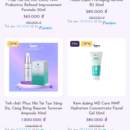
Phục Hồi Da MD CARE NMF
Hada Labo Pro-Aging Retinol
Prebiotics Refined Improvement
B3 30ml
Formula 30ml
280.000 ₫
365.000 ₫
380.000 ₫
Trả sau
140.000đ
x2 kỳ
480.000 ₫
Trả sau
182.500đ
x2 kỳ
-23%
Mới
-27%
Tinh chất Phục Hồi Tái Tạo Sáng
Kem dưỡng MD Care NMF
Da, Căng Bóng Rejuran Turnover
Hydration Concentrate Facial
Ampoule 30ml
Gel 50ml
1.200.000 ₫
380.000 ₫
1.566.000 ₫
520.000 ₫
Trả sau
600.000đ
x2 kỳ
Trả sau
190.000đ
x2 kỳ