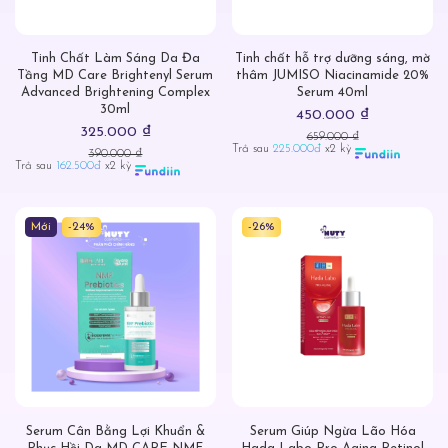
Tinh Chất Làm Sáng Da Đa
Tinh chất hỗ trợ dưỡng sáng, mờ
Tầng MD Care Brightenyl Serum
thâm JUMISO Niacinamide 20%
Advanced Brightening Complex
Serum 40ml
30ml
450.000 ₫
325.000 ₫
659.000 ₫
Trả sau
225.000đ
x2 kỳ
390.000 ₫
Trả sau
162.500đ
x2 kỳ
Mới
-24%
-26%
Serum Cân Bằng Lợi Khuẩn &
Serum Giúp Ngừa Lão Hóa