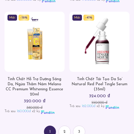
Mới
-16%
Mới
-41%
Tinh Chất Hỗ Trợ Dưỡng Sáng
Tinh Chất Tái Tạo Da So’
Da, Ngừa Thâm Nám Melano
Natural Red Peel Tingle Serum
CC Premium Whitening Essence
(35ml)
20ml
324.000 ₫
320.000 ₫
550.000 ₫
Trả sau
162.000đ
x2 kỳ
380.000 ₫
Trả sau
160.000đ
x2 kỳ
1
2
3