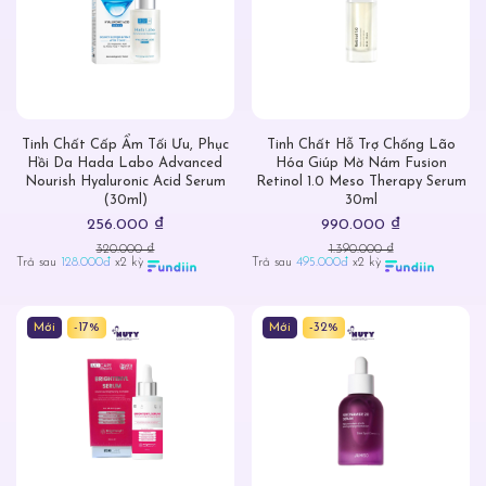
Tinh Chất Cấp Ẩm Tối Ưu, Phục
Tinh Chất Hỗ Trợ Chống Lão
Hồi Da Hada Labo Advanced
Hóa Giúp Mờ Nám Fusion
Nourish Hyaluronic Acid Serum
Retinol 1.0 Meso Therapy Serum
(30ml)
30ml
256.000 ₫
990.000 ₫
320.000 ₫
1.390.000 ₫
Trả sau
128.000đ
x2 kỳ
Trả sau
495.000đ
x2 kỳ
Mới
-17%
Mới
-32%