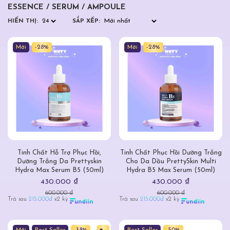
ESSENCE / SERUM / AMPOULE
HIỂN THỊ:
SẮP XẾP:
Mới
-28%
Mới
-28%
Tinh Chất Hỗ Trợ Phục Hồi,
Tinh Chất Phục Hồi Dưỡng Trắng
Dưỡng Trắng Da Prettyskin
Cho Da Dầu PrettySkin Multi
Hydra Max Serum B5 (50ml)
Hydra B5 Max Serum (50ml)
430.000 ₫
430.000 ₫
600.000 ₫
600.000 ₫
Trả sau
215.000đ
x2 kỳ
Trả sau
215.000đ
x2 kỳ