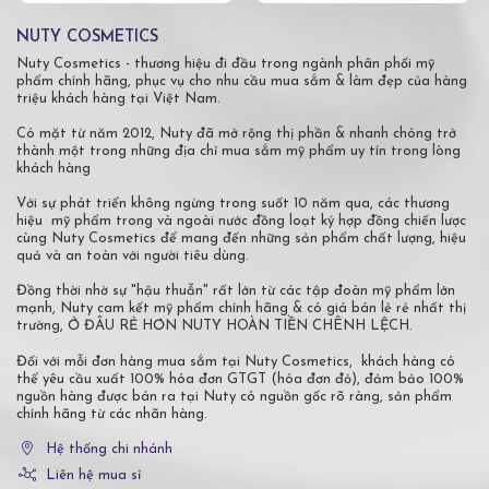
NUTY COSMETICS
Nuty Cosmetics - thương hiệu đi đầu trong ngành phân phối mỹ
phẩm chính hãng, phục vụ cho nhu cầu mua sắm & làm đẹp của hàng
triệu khách hàng tại Việt Nam.
Có mặt từ năm 2012, Nuty đã mở rộng thị phần & nhanh chóng trở
thành một trong những địa chỉ mua sắm mỹ phẩm uy tín trong lòng
khách hàng
Với sự phát triển không ngừng trong suốt 10 năm qua, các thương
hiệu mỹ phẩm trong và ngoài nước đồng loạt ký hợp đồng chiến lược
cùng Nuty Cosmetics để mang đến những sản phẩm chất lượng, hiệu
quả và an toàn với người tiêu dùng.
Đồng thời nhờ sự "hậu thuẫn" rất lớn từ các tập đoàn mỹ phẩm lớn
mạnh, Nuty cam kết mỹ phẩm chính hãng & có giá bán lẻ rẻ nhất thị
trường, Ở ĐÂU RẺ HƠN NUTY HOÀN TIỀN CHÊNH LỆCH.
Đối với mỗi đơn hàng mua sắm tại Nuty Cosmetics, khách hàng có
thể yêu cầu xuất 100% hóa đơn GTGT (hóa đơn đỏ), đảm bảo 100%
nguồn hàng được bán ra tại Nuty có nguồn gốc rõ ràng, sản phẩm
chính hãng từ các nhãn hàng.
Hệ thống chi nhánh
Liên hệ mua sỉ