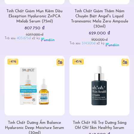
Tinh Chất Giảm Mụn Kiềm Dầu
Tinh Chất Giảm Thâm Nám
Ekseption Hyaluronic ZnPCA
Chuyên Biệt Angel's Liquid
Mixlab Serum (75ml)
Tranexamic Mela Zero Ampoule
(30ml)
807.750 ₫
629.000 ₫
1.077.000 ₫
Trả sau
403.875đ
x2 kỳ
900.000 ₫
Trả sau
314.500đ
x2 kỳ
-41%
-45%
Tinh Chất Dưỡng Ẩm Balance
Tinh Chất Hỗ Trợ Dưỡng Sáng
Hyaluronic Deep Moisture Serum
Oh! Oh! Skin Healthy Serum
(30ml)