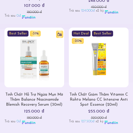
248.000 ₫
107.000 ₫
450.000 ₫
Trả sau
124.000đ
x2 kỳ
180.000 ₫
Trả sau
0đ
Best Seller
-31%
Hot Deal
Best Seller
-20%
Tinh Chất Hỗ Trợ Ngừa Mụn Mờ
Tinh Chất Giảm Thâm Vitamin C
Thâm Balance Niacinamide
Rohto Melano CC Intensive Anti
Blemish Recovery Serum (30ml)
Spot Essence (20ml)
125.000 ₫
255.000 ₫
180.000 ₫
320.000 ₫
Trả sau
0đ
Trả sau
127.500đ
x2 kỳ