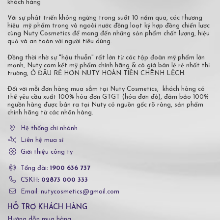
khách hàng
Với sự phát triển không ngừng trong suốt 10 năm qua, các thương
hiệu mỹ phẩm trong và ngoài nước đồng loạt ký hợp đồng chiến lược
cùng Nuty Cosmetics để mang đến những sản phẩm chất lượng, hiệu
quả và an toàn với người tiêu dùng.
Đồng thời nhờ sự "hậu thuẫn" rất lớn từ các tập đoàn mỹ phẩm lớn
mạnh, Nuty cam kết mỹ phẩm chính hãng & có giá bán lẻ rẻ nhất thị
trường, Ở ĐÂU RẺ HƠN NUTY HOÀN TIỀN CHÊNH LỆCH.
Đối với mỗi đơn hàng mua sắm tại Nuty Cosmetics, khách hàng có
thể yêu cầu xuất 100% hóa đơn GTGT (hóa đơn đỏ), đảm bảo 100%
nguồn hàng được bán ra tại Nuty có nguồn gốc rõ ràng, sản phẩm
chính hãng từ các nhãn hàng.
Hệ thống chi nhánh
Liên hệ mua sỉ
Giới thiệu công ty
Tổng đài:
1900 636 737
CSKH:
02873 000 333
Email: nutycosmetics@gmail.com
HỖ TRỢ KHÁCH HÀNG
Hướng dẫn mua hàng