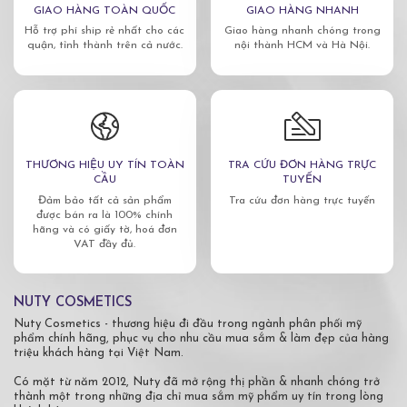
GIAO HÀNG TOÀN QUỐC
GIAO HÀNG NHANH
Hỗ trợ phí ship rẻ nhất cho các
Giao hàng nhanh chóng trong
quận, tỉnh thành trên cả nước.
nội thành HCM và Hà Nội.
THƯƠNG HIỆU UY TÍN TOÀN
TRA CỨU ĐƠN HÀNG TRỰC
CẦU
TUYẾN
Đảm bảo tất cả sản phẩm
Tra cứu đơn hàng trực tuyến
được bán ra là 100% chính
hãng và có giấy tờ, hoá đơn
VAT đầy đủ.
NUTY COSMETICS
Nuty Cosmetics - thương hiệu đi đầu trong ngành phân phối mỹ
phẩm chính hãng, phục vụ cho nhu cầu mua sắm & làm đẹp của hàng
triệu khách hàng tại Việt Nam.
Có mặt từ năm 2012, Nuty đã mở rộng thị phần & nhanh chóng trở
thành một trong những địa chỉ mua sắm mỹ phẩm uy tín trong lòng