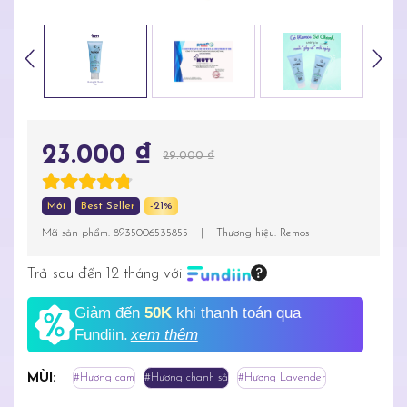
23.000 ₫
29.000 ₫
Mới
Best Seller
-21%
Mã sản phẩm:
8935006535855
|
Thương hiệu:
Remos
Trả sau đến 12 tháng với
Giảm đến
50K
khi thanh toán qua
Fundiin.
xem thêm
MÙI:
#Hương cam
#Hương chanh sả
#Hương Lavender