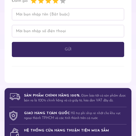
Đánh giá
- Mùi hương tự nhiên dễ chịu và hỗ trợ xua
đuổi muỗi: Lavender, Sả Chanh
HƯỚNG DẪN SỬ DỤNG:
- Dùng cho người lớn và trẻ nhỏ từ 4 tuổi.
-
Lấy một lượng kem thích hợp ra lòng bàn
GỬI
tay và thoa đều lên vùng da hở như cổ, mặt,
tay, chân.
Xuất xứ: Việt Nam
Thương hiệu: Remos
SẢN PHẨM CHÍNH HÃNG 100%.
Đảm bảo tất cả sản phẩm được
bán ra là 100% chính hãng và có giấy tờ, hóa đơn VAT đầy đủ.
GIAO HÀNG TOÀN QUỐC
Hỗ trợ phí ship rẻ nhất cho khu vực
ngoại thành TP.HCM và các tỉnh thành trên cả nước
HỆ THỐNG CỬA HÀNG THUẬN TIỆN MUA SẮM