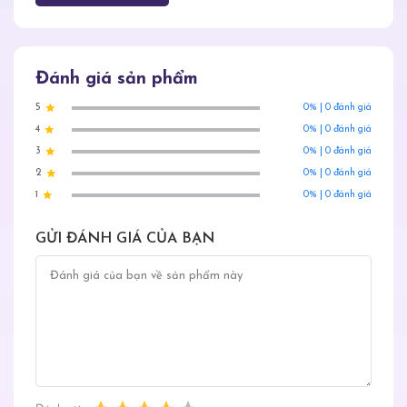
THÀNH PHẦN:
- Diethyltoluamide 15%. Hoạt chất này đã
Đánh giá sản phẩm
được WHO và EPA chứng nhận hiệu quả và
5
0% | 0 đánh giá
tính an toàn trong việc xua muỗi.
4
0% | 0 đánh giá
- Aloe Vera và Vitamin E
3
0% | 0 đánh giá
2
0% | 0 đánh giá
CÔNG DỤNG:
1
0% | 0 đánh giá
- Diethyltoluamide 15% giúp xua muỗi hiệu
GỬI ĐÁNH GIÁ CỦA BẠN
quả suốt 10 giờ. Hoạt chất này đã được WHO
và EPA chứng nhận hiệu quả và tính an toàn
trong việc xua muỗi.
- Aloe Vera và Vitamin E giúp giữ ẩm cho
da.