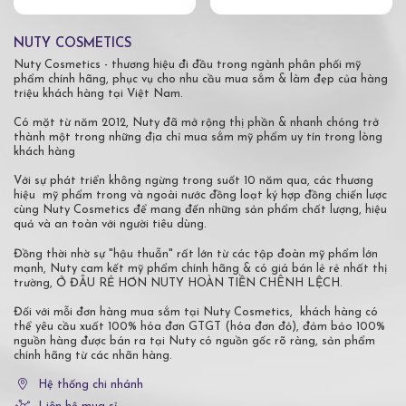
NUTY COSMETICS
Nuty Cosmetics - thương hiệu đi đầu trong ngành phân phối mỹ
phẩm chính hãng, phục vụ cho nhu cầu mua sắm & làm đẹp của hàng
triệu khách hàng tại Việt Nam.
Có mặt từ năm 2012, Nuty đã mở rộng thị phần & nhanh chóng trở
thành một trong những địa chỉ mua sắm mỹ phẩm uy tín trong lòng
khách hàng
Với sự phát triển không ngừng trong suốt 10 năm qua, các thương
hiệu mỹ phẩm trong và ngoài nước đồng loạt ký hợp đồng chiến lược
cùng Nuty Cosmetics để mang đến những sản phẩm chất lượng, hiệu
quả và an toàn với người tiêu dùng.
Đồng thời nhờ sự "hậu thuẫn" rất lớn từ các tập đoàn mỹ phẩm lớn
mạnh, Nuty cam kết mỹ phẩm chính hãng & có giá bán lẻ rẻ nhất thị
trường, Ở ĐÂU RẺ HƠN NUTY HOÀN TIỀN CHÊNH LỆCH.
Đối với mỗi đơn hàng mua sắm tại Nuty Cosmetics, khách hàng có
thể yêu cầu xuất 100% hóa đơn GTGT (hóa đơn đỏ), đảm bảo 100%
nguồn hàng được bán ra tại Nuty có nguồn gốc rõ ràng, sản phẩm
chính hãng từ các nhãn hàng.
Hệ thống chi nhánh