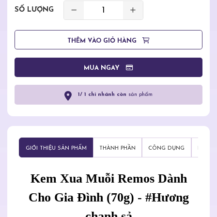
SỐ LƯỢNG
THÊM VÀO GIỎ HÀNG
MUA NGAY
1/ 1 chi nhánh còn
sản phẩm
GIỚI THIỆU SẢN PHẨM
THÀNH PHẦN
CÔNG DỤNG
HƯỚNG
Kem Xua Muỗi Remos Dành
Cho Gia Đình (70g) - #Hương
chanh sả