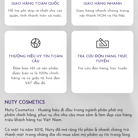
GIAO HÀNG TOÀN QUỐC
GIAO HÀNG NHANH
Hỗ trợ phí ship rẻ nhất cho các
Giao hàng nhanh chóng trong
quận, tỉnh thành trên cả nước.
nội thành HCM và Hà Nội.
THƯƠNG HIỆU UY TÍN TOÀN
TRA CỨU ĐƠN HÀNG TRỰC
CẦU
TUYẾN
Đảm bảo tất cả sản phẩm
Tra cứu đơn hàng trực tuyến
được bán ra là 100% chính
hãng và có giấy tờ, hoá đơn
VAT đầy đủ.
NUTY COSMETICS
Nuty Cosmetics - thương hiệu đi đầu trong ngành phân phối mỹ
phẩm chính hãng, phục vụ cho nhu cầu mua sắm & làm đẹp của hàng
triệu khách hàng tại Việt Nam.
Có mặt từ năm 2012, Nuty đã mở rộng thị phần & nhanh chóng trở
thành một trong những địa chỉ mua sắm mỹ phẩm uy tín trong lòng