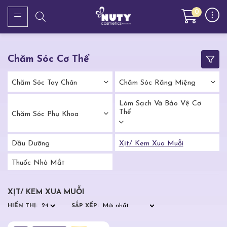
0
Chăm Sóc Cơ Thể
Chăm Sóc Tay Chân
Chăm Sóc Răng Miệng
Làm Sạch Và Bảo Vệ Cơ
Thể
Chăm Sóc Phụ Khoa
Dầu Dưỡng
Xịt/ Kem Xua Muỗi
Thuốc Nhỏ Mắt
XỊT/ KEM XUA MUỖI
HIỂN THỊ:
SẮP XẾP: