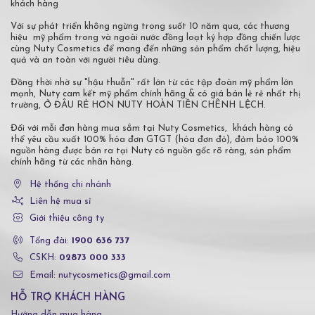
khách hàng
Với sự phát triển không ngừng trong suốt 10 năm qua, các thương
hiệu mỹ phẩm trong và ngoài nước đồng loạt ký hợp đồng chiến lược
cùng Nuty Cosmetics để mang đến những sản phẩm chất lượng, hiệu
quả và an toàn với người tiêu dùng.
Đồng thời nhờ sự "hậu thuẫn" rất lớn từ các tập đoàn mỹ phẩm lớn
mạnh, Nuty cam kết mỹ phẩm chính hãng & có giá bán lẻ rẻ nhất thị
trường, Ở ĐÂU RẺ HƠN NUTY HOÀN TIỀN CHÊNH LỆCH.
Đối với mỗi đơn hàng mua sắm tại Nuty Cosmetics, khách hàng có
thể yêu cầu xuất 100% hóa đơn GTGT (hóa đơn đỏ), đảm bảo 100%
nguồn hàng được bán ra tại Nuty có nguồn gốc rõ ràng, sản phẩm
chính hãng từ các nhãn hàng.
Hệ thống chi nhánh
Liên hệ mua sỉ
Giới thiệu công ty
Tổng đài:
1900 636 737
CSKH:
02873 000 333
Email: nutycosmetics@gmail.com
HỖ TRỢ KHÁCH HÀNG
Hướng dẫn mua hàng