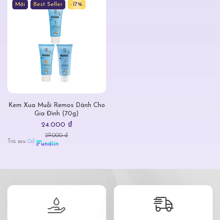
Mới
Best Seller
-17%
Kem Xua Muỗi Remos Dành Cho
Gia Đình (70g)
24.000 ₫
29.000 ₫
Trả sau
0đ