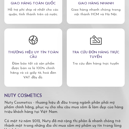
GIAO HÀNG TOÀN QUỐC
GIAO HÀNG NHANH
Hỗ trợ phí ship rẻ nhất cho các
Giao hàng nhanh chóng trong
quận, tỉnh thành trên cả nước.
nội thành HCM và Hà Nội.
THƯƠNG HIỆU UY TÍN TOÀN
TRA CỨU ĐƠN HÀNG TRỰC
CẦU
TUYẾN
Đảm bảo tất cả sản phẩm
Tra cứu đơn hàng trực tuyến
được bán ra là 100% chính
hãng và có giấy tờ, hoá đơn
VAT đầy đủ.
NUTY COSMETICS
Nuty Cosmetics - thương hiệu đi đầu trong ngành phân phối mỹ
phẩm chính hãng, phục vụ cho nhu cầu mua sắm & làm đẹp của hàng
triệu khách hàng tại Việt Nam.
Có mặt từ năm 2012, Nuty đã mở rộng thị phần & nhanh chóng trở
thành một trong những địa chỉ mua sắm mỹ phẩm uy tín trong lòng