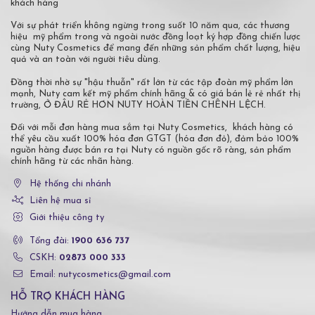
khách hàng
Với sự phát triển không ngừng trong suốt 10 năm qua, các thương
hiệu mỹ phẩm trong và ngoài nước đồng loạt ký hợp đồng chiến lược
cùng Nuty Cosmetics để mang đến những sản phẩm chất lượng, hiệu
quả và an toàn với người tiêu dùng.
Đồng thời nhờ sự "hậu thuẫn" rất lớn từ các tập đoàn mỹ phẩm lớn
mạnh, Nuty cam kết mỹ phẩm chính hãng & có giá bán lẻ rẻ nhất thị
trường, Ở ĐÂU RẺ HƠN NUTY HOÀN TIỀN CHÊNH LỆCH.
Đối với mỗi đơn hàng mua sắm tại Nuty Cosmetics, khách hàng có
thể yêu cầu xuất 100% hóa đơn GTGT (hóa đơn đỏ), đảm bảo 100%
nguồn hàng được bán ra tại Nuty có nguồn gốc rõ ràng, sản phẩm
chính hãng từ các nhãn hàng.
Hệ thống chi nhánh
Liên hệ mua sỉ
Giới thiệu công ty
Tổng đài:
1900 636 737
CSKH:
02873 000 333
Email: nutycosmetics@gmail.com
HỖ TRỢ KHÁCH HÀNG
Hướng dẫn mua hàng