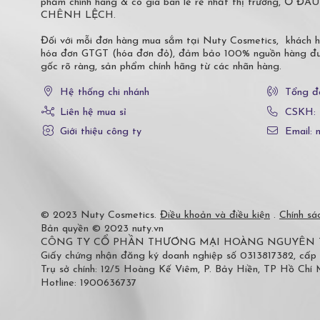
phẩm chính hãng & có giá bán lẻ rẻ nhất thị trường,
CHÊNH LỆCH.
Đối với mỗi đơn hàng mua sắm tại Nuty Cosmetics, khách 
hóa đơn GTGT (hóa đơn đỏ), đảm bảo 100% nguồn hàng đượ
gốc rõ ràng, sản phẩm chính hãng từ các nhãn hàng.
Hệ thống chi nhánh
Tổng đ
Liên hệ mua sỉ
CSKH:
Giới thiệu công ty
Email: 
© 2023 Nuty Cosmetics.
Điều khoản và điều kiện
.
Chính sá
Bản quyền © 2023 nuty.vn
CÔNG TY CỔ PHẦN THƯƠNG MẠI HOÀNG NGUYÊN
Giấy chứng nhận đăng ký doanh nghiệp số 0313817382, cấp
Trụ sở chính: 12/5 Hoàng Kế Viêm, P. Bảy Hiền, TP Hồ Chí
Hotline: 1900636737