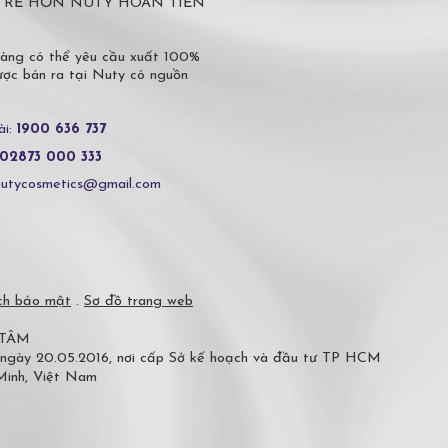
 Ở ĐÂU RẺ HƠN NUTY HOÀN TIỀN
hàng có thể yêu cầu xuất 100%
c bán ra tại Nuty có nguồn
ài:
1900 636 737
02873 000 333
nutycosmetics@gmail.com
ch bảo mật
.
Sơ đồ trang web
 TÂM
 ngày 20.05.2016, nơi cấp Sở kế hoạch và đầu tư TP HCM
 Minh, Việt Nam