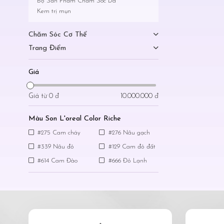
Bộ Sản Phẩm Chăm Sóc Da
Kem trị mụn
Chăm Sóc Cơ Thể
Trang Điểm
Giá
Giá từ
0 đ
10.000.000 đ
Màu Son L'oreal Color Riche
#275 Cam cháy
#276 Nâu gạch
#339 Nâu đỏ
#129 Cam đỏ đất
#614 Cam Đào
#666 Đỏ Lạnh