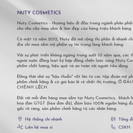
NUTY COSMETICS
Nuty Cosmetics - thương hiệu đi đầu trong ngành phân phối
cho nhu cầu mua sắm & làm đẹp của hàng triệu khách hàng 
Có mặt từ năm 2012, Nuty đã mở rộng thị phần & nhanh ch
địa chỉ mua sắm mỹ phẩm uy tín trong lòng khách hàng
Với sự phát triển không ngừng trong suốt 10 năm qua, các
ngoài nước đồng loạt ký hợp đồng chiến lược cùng Nuty C
phẩm chất lượng, hiệu quả và an toàn với người tiêu dùng.
Đồng thời nhờ sự "hậu thuẫn" rất lớn từ các tập đoàn mỹ 
phẩm chính hãng & có giá bán lẻ rẻ nhất thị trường,
CHÊNH LỆCH.
Đối với mỗi đơn hàng mua sắm tại Nuty Cosmetics, khách 
hóa đơn GTGT (hóa đơn đỏ), đảm bảo 100% nguồn hàng đượ
gốc rõ ràng, sản phẩm chính hãng từ các nhãn hàng.
Hệ thống chi nhánh
Tổng đ
Liên hệ mua sỉ
CSKH: