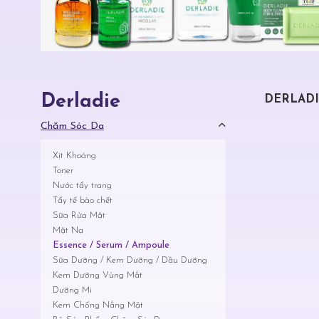
Derladie
DERLAD
Chăm Sóc Da
Xịt Khoáng
Toner
Nước tẩy trang
Tẩy tế bào chết
Sữa Rửa Mặt
Mặt Nạ
Essence / Serum / Ampoule
Sữa Dưỡng / Kem Dưỡng / Dầu Dưỡng
Kem Dưỡng Vùng Mắt
Dưỡng Mi
Kem Chống Nắng Mặt