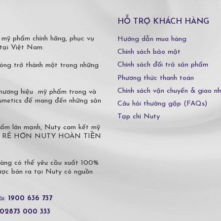
HỖ TRỢ KHÁCH HÀNG
 mỹ phẩm chính hãng, phục vụ
Hướng dẫn mua hàng
tại Việt Nam.
Chính sách bảo mật
Chính sách đổi trả sản phẩm
óng trở thành một trong những
Phương thức thanh toán
Chính sách vận chuyển & giao n
 thương hiệu mỹ phẩm trong và
osmetics để mang đến những sản
Câu hỏi thường gặp (FAQs)
Tạp chí Nuty
phẩm lớn mạnh, Nuty cam kết mỹ
 Ở ĐÂU RẺ HƠN NUTY HOÀN TIỀN
hàng có thể yêu cầu xuất 100%
c bán ra tại Nuty có nguồn
ài:
1900 636 737
02873 000 333