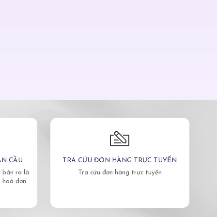
ÀN CẦU
TRA CỨU ĐƠN HÀNG TRỰC TUYẾN
bán ra là
Tra cứu đơn hàng trực tuyến
, hoá đơn