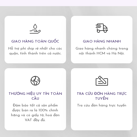
∞
Loại da phù hợp:
- Dành cho mọi loại da, kể cả da nhạy cảm.
- Dành cho lỗ chân lông to, da thô ráp, xỉn màu,
lão hóa sớm,...
GIAO HÀNG TOÀN QUỐC
GIAO HÀNG NHANH
Hỗ trợ phí ship rẻ nhất cho các
Giao hàng nhanh chóng trong
quận, tỉnh thành trên cả nước.
nội thành HCM và Hà Nội.
Hướng dẫn sử dụng:
Sau khi rửa mặt, lấy một
lượng gel vừa đủ và thoa đều lên toàn bộ khuôn
mặt. Nhẹ nhàng massage theo chuyển động tròn,
hướng từ trong ra ngoài trong khoảng 3 phút rồi
THƯƠNG HIỆU UY TÍN TOÀN
TRA CỨU ĐƠN HÀNG TRỰC
rửa mặt thật sạch với nước. Sử dụng đều đặn 2-3
CẦU
TUYẾN
lần/tuần
Đảm bảo tất cả sản phẩm
Tra cứu đơn hàng trực tuyến
được bán ra là 100% chính
hãng và có giấy tờ, hoá đơn
VAT đầy đủ.