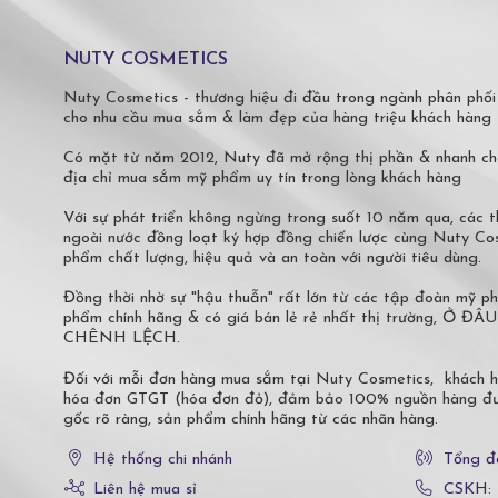
NUTY COSMETICS
Nuty Cosmetics - thương hiệu đi đầu trong ngành phân phối
cho nhu cầu mua sắm & làm đẹp của hàng triệu khách hàng 
Có mặt từ năm 2012, Nuty đã mở rộng thị phần & nhanh ch
địa chỉ mua sắm mỹ phẩm uy tín trong lòng khách hàng
Với sự phát triển không ngừng trong suốt 10 năm qua, các
ngoài nước đồng loạt ký hợp đồng chiến lược cùng Nuty C
phẩm chất lượng, hiệu quả và an toàn với người tiêu dùng.
Đồng thời nhờ sự "hậu thuẫn" rất lớn từ các tập đoàn mỹ 
phẩm chính hãng & có giá bán lẻ rẻ nhất thị trường,
CHÊNH LỆCH.
Đối với mỗi đơn hàng mua sắm tại Nuty Cosmetics, khách 
hóa đơn GTGT (hóa đơn đỏ), đảm bảo 100% nguồn hàng đượ
gốc rõ ràng, sản phẩm chính hãng từ các nhãn hàng.
Hệ thống chi nhánh
Tổng đ
Liên hệ mua sỉ
CSKH: