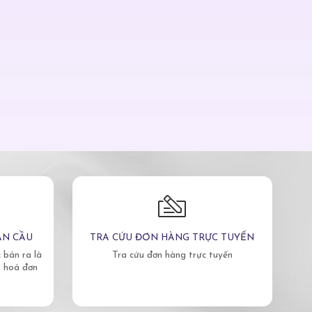
ÀN CẦU
TRA CỨU ĐƠN HÀNG TRỰC TUYẾN
bán ra là
Tra cứu đơn hàng trực tuyến
, hoá đơn