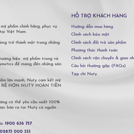
HỖ TRỢ KHÁCH HÀNG
 mỹ phẩm chính hãng, phục vụ
Hướng dẫn mua hàng
tại Việt Nam.
Chính sách bảo mật
Chính sách đổi trả sản phẩm
óng trở thành một trong những
Phương thức thanh toán
Chính sách vận chuyển & giao n
 thương hiệu mỹ phẩm trong và
osmetics để mang đến những sản
Câu hỏi thường gặp (FAQs)
Tạp chí Nuty
phẩm lớn mạnh, Nuty cam kết mỹ
 Ở ĐÂU RẺ HƠN NUTY HOÀN TIỀN
hàng có thể yêu cầu xuất 100%
c bán ra tại Nuty có nguồn
ài:
1900 636 737
02873 000 333