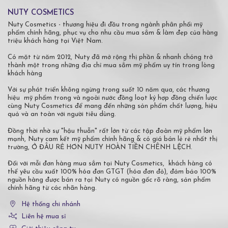
NUTY COSMETICS
Nuty Cosmetics - thương hiệu đi đầu trong ngành phân phối mỹ
phẩm chính hãng, phục vụ cho nhu cầu mua sắm & làm đẹp của hàng
triệu khách hàng tại Việt Nam.
Có mặt từ năm 2012, Nuty đã mở rộng thị phần & nhanh chóng trở
thành một trong những địa chỉ mua sắm mỹ phẩm uy tín trong lòng
khách hàng
Với sự phát triển không ngừng trong suốt 10 năm qua, các thương
hiệu mỹ phẩm trong và ngoài nước đồng loạt ký hợp đồng chiến lược
cùng Nuty Cosmetics để mang đến những sản phẩm chất lượng, hiệu
quả và an toàn với người tiêu dùng.
Đồng thời nhờ sự "hậu thuẫn" rất lớn từ các tập đoàn mỹ phẩm lớn
mạnh, Nuty cam kết mỹ phẩm chính hãng & có giá bán lẻ rẻ nhất thị
trường, Ở ĐÂU RẺ HƠN NUTY HOÀN TIỀN CHÊNH LỆCH.
Đối với mỗi đơn hàng mua sắm tại Nuty Cosmetics, khách hàng có
thể yêu cầu xuất 100% hóa đơn GTGT (hóa đơn đỏ), đảm bảo 100%
nguồn hàng được bán ra tại Nuty có nguồn gốc rõ ràng, sản phẩm
chính hãng từ các nhãn hàng.
Hệ thống chi nhánh
Liên hệ mua sỉ