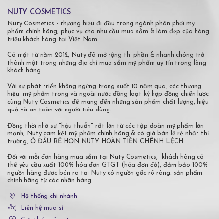
NUTY COSMETICS
Nuty Cosmetics - thương hiệu đi đầu trong ngành phân phối mỹ
phẩm chính hãng, phục vụ cho nhu cầu mua sắm & làm đẹp của hàng
triệu khách hàng tại Việt Nam.
Có mặt từ năm 2012, Nuty đã mở rộng thị phần & nhanh chóng trở
thành một trong những địa chỉ mua sắm mỹ phẩm uy tín trong lòng
khách hàng
Với sự phát triển không ngừng trong suốt 10 năm qua, các thương
hiệu mỹ phẩm trong và ngoài nước đồng loạt ký hợp đồng chiến lược
cùng Nuty Cosmetics để mang đến những sản phẩm chất lượng, hiệu
quả và an toàn với người tiêu dùng.
Đồng thời nhờ sự "hậu thuẫn" rất lớn từ các tập đoàn mỹ phẩm lớn
mạnh, Nuty cam kết mỹ phẩm chính hãng & có giá bán lẻ rẻ nhất thị
trường, Ở ĐÂU RẺ HƠN NUTY HOÀN TIỀN CHÊNH LỆCH.
Đối với mỗi đơn hàng mua sắm tại Nuty Cosmetics, khách hàng có
thể yêu cầu xuất 100% hóa đơn GTGT (hóa đơn đỏ), đảm bảo 100%
nguồn hàng được bán ra tại Nuty có nguồn gốc rõ ràng, sản phẩm
chính hãng từ các nhãn hàng.
Hệ thống chi nhánh
Liên hệ mua sỉ