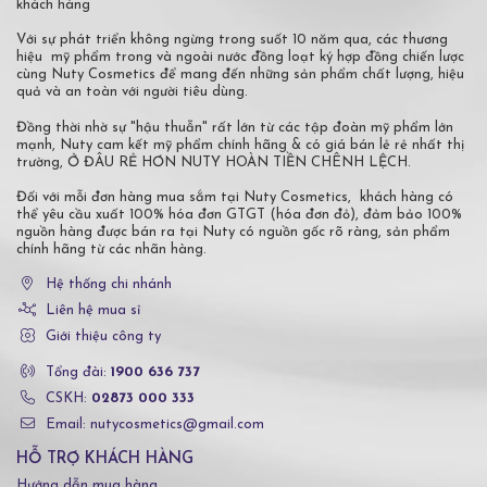
khách hàng
Với sự phát triển không ngừng trong suốt 10 năm qua, các thương
hiệu mỹ phẩm trong và ngoài nước đồng loạt ký hợp đồng chiến lược
cùng Nuty Cosmetics để mang đến những sản phẩm chất lượng, hiệu
quả và an toàn với người tiêu dùng.
Đồng thời nhờ sự "hậu thuẫn" rất lớn từ các tập đoàn mỹ phẩm lớn
mạnh, Nuty cam kết mỹ phẩm chính hãng & có giá bán lẻ rẻ nhất thị
trường, Ở ĐÂU RẺ HƠN NUTY HOÀN TIỀN CHÊNH LỆCH.
Đối với mỗi đơn hàng mua sắm tại Nuty Cosmetics, khách hàng có
thể yêu cầu xuất 100% hóa đơn GTGT (hóa đơn đỏ), đảm bảo 100%
nguồn hàng được bán ra tại Nuty có nguồn gốc rõ ràng, sản phẩm
chính hãng từ các nhãn hàng.
Hệ thống chi nhánh
Liên hệ mua sỉ
Giới thiệu công ty
Tổng đài:
1900 636 737
CSKH:
02873 000 333
Email: nutycosmetics@gmail.com
HỖ TRỢ KHÁCH HÀNG
Hướng dẫn mua hàng