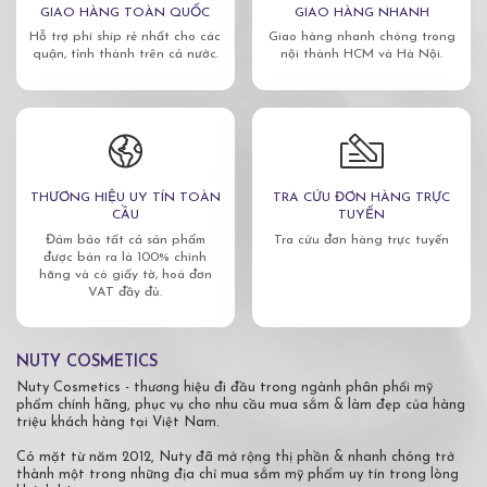
GIAO HÀNG TOÀN QUỐC
GIAO HÀNG NHANH
Hỗ trợ phí ship rẻ nhất cho các
Giao hàng nhanh chóng trong
quận, tỉnh thành trên cả nước.
nội thành HCM và Hà Nội.
THƯƠNG HIỆU UY TÍN TOÀN
TRA CỨU ĐƠN HÀNG TRỰC
CẦU
TUYẾN
Đảm bảo tất cả sản phẩm
Tra cứu đơn hàng trực tuyến
được bán ra là 100% chính
hãng và có giấy tờ, hoá đơn
VAT đầy đủ.
NUTY COSMETICS
Nuty Cosmetics - thương hiệu đi đầu trong ngành phân phối mỹ
phẩm chính hãng, phục vụ cho nhu cầu mua sắm & làm đẹp của hàng
triệu khách hàng tại Việt Nam.
Có mặt từ năm 2012, Nuty đã mở rộng thị phần & nhanh chóng trở
thành một trong những địa chỉ mua sắm mỹ phẩm uy tín trong lòng