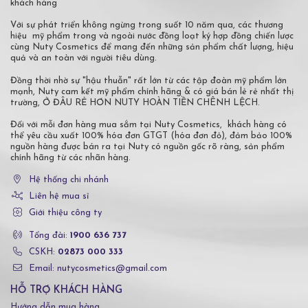
khách hàng
Với sự phát triển không ngừng trong suốt 10 năm qua, các thương
hiệu mỹ phẩm trong và ngoài nước đồng loạt ký hợp đồng chiến lược
cùng Nuty Cosmetics để mang đến những sản phẩm chất lượng, hiệu
quả và an toàn với người tiêu dùng.
Đồng thời nhờ sự "hậu thuẫn" rất lớn từ các tập đoàn mỹ phẩm lớn
mạnh, Nuty cam kết mỹ phẩm chính hãng & có giá bán lẻ rẻ nhất thị
trường, Ở ĐÂU RẺ HƠN NUTY HOÀN TIỀN CHÊNH LỆCH.
Đối với mỗi đơn hàng mua sắm tại Nuty Cosmetics, khách hàng có
thể yêu cầu xuất 100% hóa đơn GTGT (hóa đơn đỏ), đảm bảo 100%
nguồn hàng được bán ra tại Nuty có nguồn gốc rõ ràng, sản phẩm
chính hãng từ các nhãn hàng.
Hệ thống chi nhánh
Liên hệ mua sỉ
Giới thiệu công ty
Tổng đài:
1900 636 737
CSKH:
02873 000 333
Email: nutycosmetics@gmail.com
HỖ TRỢ KHÁCH HÀNG
Hướng dẫn mua hàng