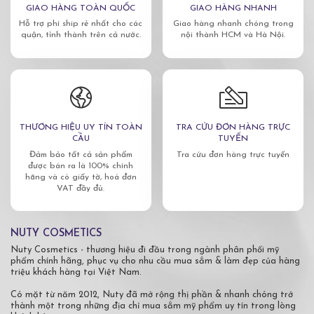
GIAO HÀNG TOÀN QUỐC
GIAO HÀNG NHANH
Hỗ trợ phí ship rẻ nhất cho các
Giao hàng nhanh chóng trong
quận, tỉnh thành trên cả nước.
nội thành HCM và Hà Nội.
THƯƠNG HIỆU UY TÍN TOÀN
TRA CỨU ĐƠN HÀNG TRỰC
CẦU
TUYẾN
Đảm bảo tất cả sản phẩm
Tra cứu đơn hàng trực tuyến
được bán ra là 100% chính
hãng và có giấy tờ, hoá đơn
VAT đầy đủ.
NUTY COSMETICS
Nuty Cosmetics - thương hiệu đi đầu trong ngành phân phối mỹ
phẩm chính hãng, phục vụ cho nhu cầu mua sắm & làm đẹp của hàng
triệu khách hàng tại Việt Nam.
Có mặt từ năm 2012, Nuty đã mở rộng thị phần & nhanh chóng trở
thành một trong những địa chỉ mua sắm mỹ phẩm uy tín trong lòng