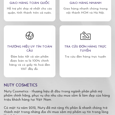
GIAO HÀNG TOÀN QUỐC
GIAO HÀNG NHANH
Hỗ trợ phí ship rẻ nhất cho các
Giao hàng nhanh chóng trong
quận, tỉnh thành trên cả nước.
nội thành HCM và Hà Nội.
THƯƠNG HIỆU UY TÍN TOÀN
TRA CỨU ĐƠN HÀNG TRỰC
CẦU
TUYẾN
Đảm bảo tất cả sản phẩm
Tra cứu đơn hàng trực tuyến
được bán ra là 100% chính
hãng và có giấy tờ, hoá đơn
VAT đầy đủ.
NUTY COSMETICS
Nuty Cosmetics - thương hiệu đi đầu trong ngành phân phối mỹ
phẩm chính hãng, phục vụ cho nhu cầu mua sắm & làm đẹp của hàng
triệu khách hàng tại Việt Nam.
Có mặt từ năm 2012, Nuty đã mở rộng thị phần & nhanh chóng trở
thành một trong những địa chỉ mua sắm mỹ phẩm uy tín trong lòng