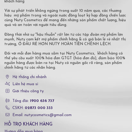
khách hàng
Với sự phát triển không ngừng trong suốt 10 năm qua, các thương
hiệu mỹ phẩm trong và ngoài nước đồng loạt ký hợp đồng chiến lược
cùng Nuty Cosmetics để mang đến những sản phẩm chất lượng, hiệu
quả và an toàn với người tiêu dùng.
Đồng thời nhờ sự "hậu thuẫn" rất lớn từ các tập đoàn mỹ phẩm lớn
mạnh, Nuty cam kết mỹ phẩm chính hãng & có giá bán lẻ rẻ nhất thị
trường, Ở ĐÂU RẺ HƠN NUTY HOÀN TIỀN CHÊNH LỆCH.
Đối với mỗi đơn hàng mua sắm tại Nuty Cosmetics, khách hàng có
thể yêu cầu xuất 100% hóa đơn GTGT (hóa đơn đỏ), đảm bảo 100%
nguồn hàng được bán ra tại Nuty có nguồn gốc rõ ràng, sản phẩm
chính hãng từ các nhãn hàng.
Hệ thống chi nhánh
Liên hệ mua sỉ
Giới thiệu công ty
Tổng đài:
1900 636 737
CSKH:
02873 000 333
Email: nutycosmetics@gmail.com
HỖ TRỢ KHÁCH HÀNG
Hướng dẫn mua hàng