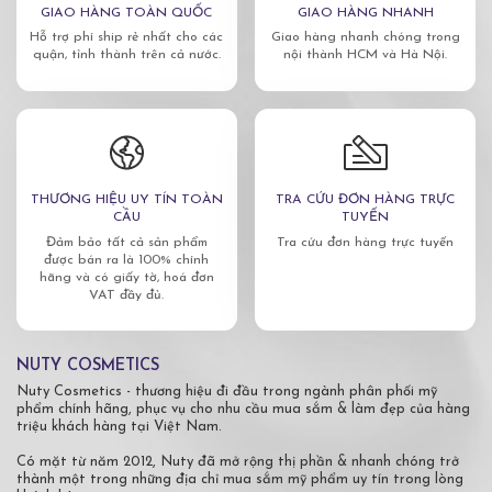
GIAO HÀNG TOÀN QUỐC
GIAO HÀNG NHANH
Hỗ trợ phí ship rẻ nhất cho các
Giao hàng nhanh chóng trong
quận, tỉnh thành trên cả nước.
nội thành HCM và Hà Nội.
THƯƠNG HIỆU UY TÍN TOÀN
TRA CỨU ĐƠN HÀNG TRỰC
CẦU
TUYẾN
Đảm bảo tất cả sản phẩm
Tra cứu đơn hàng trực tuyến
được bán ra là 100% chính
hãng và có giấy tờ, hoá đơn
VAT đầy đủ.
NUTY COSMETICS
Nuty Cosmetics - thương hiệu đi đầu trong ngành phân phối mỹ
phẩm chính hãng, phục vụ cho nhu cầu mua sắm & làm đẹp của hàng
triệu khách hàng tại Việt Nam.
Có mặt từ năm 2012, Nuty đã mở rộng thị phần & nhanh chóng trở
thành một trong những địa chỉ mua sắm mỹ phẩm uy tín trong lòng