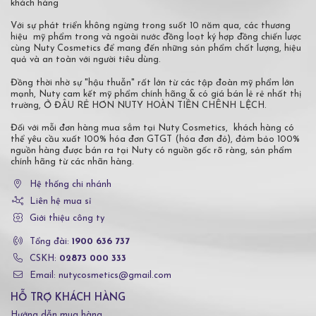
khách hàng
Với sự phát triển không ngừng trong suốt 10 năm qua, các thương
hiệu mỹ phẩm trong và ngoài nước đồng loạt ký hợp đồng chiến lược
cùng Nuty Cosmetics để mang đến những sản phẩm chất lượng, hiệu
quả và an toàn với người tiêu dùng.
Đồng thời nhờ sự "hậu thuẫn" rất lớn từ các tập đoàn mỹ phẩm lớn
mạnh, Nuty cam kết mỹ phẩm chính hãng & có giá bán lẻ rẻ nhất thị
trường, Ở ĐÂU RẺ HƠN NUTY HOÀN TIỀN CHÊNH LỆCH.
Đối với mỗi đơn hàng mua sắm tại Nuty Cosmetics, khách hàng có
thể yêu cầu xuất 100% hóa đơn GTGT (hóa đơn đỏ), đảm bảo 100%
nguồn hàng được bán ra tại Nuty có nguồn gốc rõ ràng, sản phẩm
chính hãng từ các nhãn hàng.
Hệ thống chi nhánh
Liên hệ mua sỉ
Giới thiệu công ty
Tổng đài:
1900 636 737
CSKH:
02873 000 333
Email: nutycosmetics@gmail.com
HỖ TRỢ KHÁCH HÀNG
Hướng dẫn mua hàng