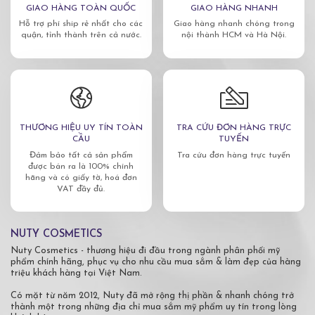
GIAO HÀNG TOÀN QUỐC
GIAO HÀNG NHANH
Hỗ trợ phí ship rẻ nhất cho các
Giao hàng nhanh chóng trong
quận, tỉnh thành trên cả nước.
nội thành HCM và Hà Nội.
THƯƠNG HIỆU UY TÍN TOÀN
TRA CỨU ĐƠN HÀNG TRỰC
CẦU
TUYẾN
Đảm bảo tất cả sản phẩm
Tra cứu đơn hàng trực tuyến
được bán ra là 100% chính
hãng và có giấy tờ, hoá đơn
VAT đầy đủ.
NUTY COSMETICS
Nuty Cosmetics - thương hiệu đi đầu trong ngành phân phối mỹ
phẩm chính hãng, phục vụ cho nhu cầu mua sắm & làm đẹp của hàng
triệu khách hàng tại Việt Nam.
Có mặt từ năm 2012, Nuty đã mở rộng thị phần & nhanh chóng trở
thành một trong những địa chỉ mua sắm mỹ phẩm uy tín trong lòng