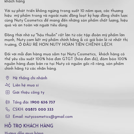
khách hàng
Với sự phát triển không ngừng trong suốt 10 năm qua, các thương
hiệu mỹ phẩm trong và ngoài nước đồng loạt ký hợp đồng chiến lược
cùng Nuty Cosmetics để mang đến những sản phẩm chất lượng, hiệu
quả và an toàn với người tiêu dùng.
Đồng thời nhờ sự "hậu thuẫn" rất lớn từ các tập đoàn mỹ phẩm lớn
mạnh, Nuty cam kết mỹ phẩm chính hãng & có giá bán lẻ rẻ nhất thị
trường, Ở ĐÂU RẺ HƠN NUTY HOÀN TIỀN CHÊNH LỆCH.
Đối với mỗi đơn hàng mua sắm tại Nuty Cosmetics, khách hàng có
thể yêu cầu xuất 100% hóa đơn GTGT (hóa đơn đỏ), đảm bảo 100%
nguồn hàng được bán ra tại Nuty có nguồn gốc rõ ràng, sản phẩm
chính hãng từ các nhãn hàng.
Hệ thống chi nhánh
Liên hệ mua sỉ
Giới thiệu công ty
Tổng đài:
1900 636 737
CSKH:
02873 000 333
Email: nutycosmetics@gmail.com
HỖ TRỢ KHÁCH HÀNG
Hướng dẫn mua hàng