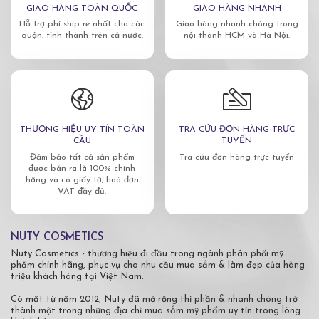
GIAO HÀNG TOÀN QUỐC
GIAO HÀNG NHANH
Hỗ trợ phí ship rẻ nhất cho các
Giao hàng nhanh chóng trong
quận, tỉnh thành trên cả nước.
nội thành HCM và Hà Nội.
THƯƠNG HIỆU UY TÍN TOÀN
TRA CỨU ĐƠN HÀNG TRỰC
CẦU
TUYẾN
Đảm bảo tất cả sản phẩm
Tra cứu đơn hàng trực tuyến
được bán ra là 100% chính
hãng và có giấy tờ, hoá đơn
VAT đầy đủ.
NUTY COSMETICS
Nuty Cosmetics - thương hiệu đi đầu trong ngành phân phối mỹ
phẩm chính hãng, phục vụ cho nhu cầu mua sắm & làm đẹp của hàng
triệu khách hàng tại Việt Nam.
Có mặt từ năm 2012, Nuty đã mở rộng thị phần & nhanh chóng trở
thành một trong những địa chỉ mua sắm mỹ phẩm uy tín trong lòng