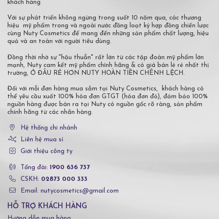
khách hàng
Với sự phát triển không ngừng trong suốt 10 năm qua, các thương
hiệu mỹ phẩm trong và ngoài nước đồng loạt ký hợp đồng chiến lược
cùng Nuty Cosmetics để mang đến những sản phẩm chất lượng, hiệu
quả và an toàn với người tiêu dùng.
Đồng thời nhờ sự "hậu thuẫn" rất lớn từ các tập đoàn mỹ phẩm lớn
mạnh, Nuty cam kết mỹ phẩm chính hãng & có giá bán lẻ rẻ nhất thị
trường, Ở ĐÂU RẺ HƠN NUTY HOÀN TIỀN CHÊNH LỆCH.
Đối với mỗi đơn hàng mua sắm tại Nuty Cosmetics, khách hàng có
thể yêu cầu xuất 100% hóa đơn GTGT (hóa đơn đỏ), đảm bảo 100%
nguồn hàng được bán ra tại Nuty có nguồn gốc rõ ràng, sản phẩm
chính hãng từ các nhãn hàng.
Hệ thống chi nhánh
Liên hệ mua sỉ
Giới thiệu công ty
Tổng đài:
1900 636 737
CSKH:
02873 000 333
Email: nutycosmetics@gmail.com
HỖ TRỢ KHÁCH HÀNG
Hướng dẫn mua hàng