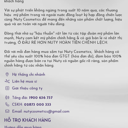
khách hàng
Với sự phát triển không ngừng trong suốt 10 năm qua, các thương
hiệu mỹ phẩm trong và ngoài nước đồng loạt ký hợp đồng chiến lược
cùng Nuty Cosmetics để mang đến những sản phẩm chất lượng, hiệu
quả và an toàn với người tiêu dùng.
Đồng thời nhờ sự "hậu thuẫn" rất lớn từ các tập đoàn mỹ phẩm lớn
mạnh, Nuty cam kết mỹ phẩm chính hãng & có giá bán lẻ rẻ nhất thị
trường, Ở ĐÂU RẺ HƠN NUTY HOÀN TIỀN CHÊNH LỆCH.
Đối với mỗi đơn hàng mua sắm tại Nuty Cosmetics, khách hàng có
thể yêu cầu xuất 100% hóa đơn GTGT (hóa đơn đỏ), đảm bảo 100%
nguồn hàng được bán ra tại Nuty có nguồn gốc rõ ràng, sản phẩm
chính hãng từ các nhãn hàng.
Hệ thống chi nhánh
Liên hệ mua sỉ
Giới thiệu công ty
Tổng đài:
1900 636 737
CSKH:
02873 000 333
Email: nutycosmetics@gmail.com
HỖ TRỢ KHÁCH HÀNG
Hướng dẫn mua hàng