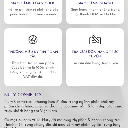
GIAO HÀNG TOÀN QUỐC
GIAO HÀNG NHANH
Hỗ trợ phí ship rẻ nhất cho các
Giao hàng nhanh chóng trong
quận, tỉnh thành trên cả nước.
nội thành HCM và Hà Nội.
THƯƠNG HIỆU UY TÍN TOÀN
TRA CỨU ĐƠN HÀNG TRỰC
CẦU
TUYẾN
Đảm bảo tất cả sản phẩm
Tra cứu đơn hàng trực tuyến
được bán ra là 100% chính
hãng và có giấy tờ, hoá đơn
VAT đầy đủ.
NUTY COSMETICS
Nuty Cosmetics - thương hiệu đi đầu trong ngành phân phối mỹ
phẩm chính hãng, phục vụ cho nhu cầu mua sắm & làm đẹp của hàng
triệu khách hàng tại Việt Nam.
Có mặt từ năm 2012, Nuty đã mở rộng thị phần & nhanh chóng trở
thành một trong những địa chỉ mua sắm mỹ phẩm uy tín trong lòng