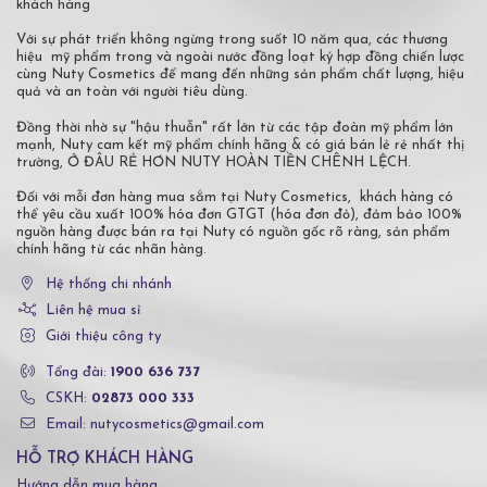
khách hàng
Với sự phát triển không ngừng trong suốt 10 năm qua, các thương
hiệu mỹ phẩm trong và ngoài nước đồng loạt ký hợp đồng chiến lược
cùng Nuty Cosmetics để mang đến những sản phẩm chất lượng, hiệu
quả và an toàn với người tiêu dùng.
Đồng thời nhờ sự "hậu thuẫn" rất lớn từ các tập đoàn mỹ phẩm lớn
mạnh, Nuty cam kết mỹ phẩm chính hãng & có giá bán lẻ rẻ nhất thị
trường, Ở ĐÂU RẺ HƠN NUTY HOÀN TIỀN CHÊNH LỆCH.
Đối với mỗi đơn hàng mua sắm tại Nuty Cosmetics, khách hàng có
thể yêu cầu xuất 100% hóa đơn GTGT (hóa đơn đỏ), đảm bảo 100%
nguồn hàng được bán ra tại Nuty có nguồn gốc rõ ràng, sản phẩm
chính hãng từ các nhãn hàng.
Hệ thống chi nhánh
Liên hệ mua sỉ
Giới thiệu công ty
Tổng đài:
1900 636 737
CSKH:
02873 000 333
Email: nutycosmetics@gmail.com
HỖ TRỢ KHÁCH HÀNG
Hướng dẫn mua hàng