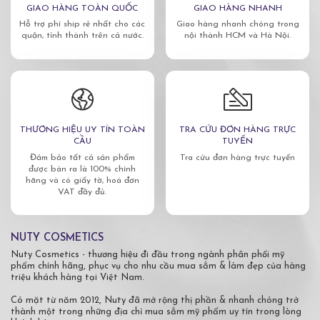
GIAO HÀNG TOÀN QUỐC
GIAO HÀNG NHANH
Hỗ trợ phí ship rẻ nhất cho các
Giao hàng nhanh chóng trong
quận, tỉnh thành trên cả nước.
nội thành HCM và Hà Nội.
THƯƠNG HIỆU UY TÍN TOÀN
TRA CỨU ĐƠN HÀNG TRỰC
CẦU
TUYẾN
Đảm bảo tất cả sản phẩm
Tra cứu đơn hàng trực tuyến
được bán ra là 100% chính
hãng và có giấy tờ, hoá đơn
VAT đầy đủ.
NUTY COSMETICS
Nuty Cosmetics - thương hiệu đi đầu trong ngành phân phối mỹ
phẩm chính hãng, phục vụ cho nhu cầu mua sắm & làm đẹp của hàng
triệu khách hàng tại Việt Nam.
Có mặt từ năm 2012, Nuty đã mở rộng thị phần & nhanh chóng trở
thành một trong những địa chỉ mua sắm mỹ phẩm uy tín trong lòng