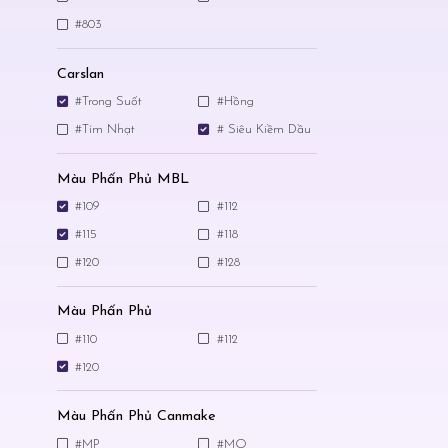
#803
Carslan
#Trong Suốt
#Hồng
#Tím Nhạt
# Siêu Kiềm Dầu
Màu Phấn Phủ MBL
#109
#112
#115
#118
#120
#128
Màu Phấn Phủ
#110
#112
#120
Màu Phấn Phủ Canmake
#MP
#MO