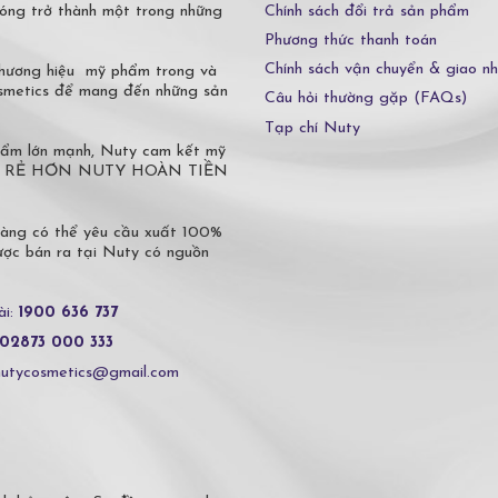
Chính sách đổi trả sản phẩm
óng trở thành một trong những
Phương thức thanh toán
Chính sách vận chuyển & giao n
 thương hiệu mỹ phẩm trong và
osmetics để mang đến những sản
Câu hỏi thường gặp (FAQs)
Tạp chí Nuty
phẩm lớn mạnh, Nuty cam kết mỹ
 Ở ĐÂU RẺ HƠN NUTY HOÀN TIỀN
hàng có thể yêu cầu xuất 100%
c bán ra tại Nuty có nguồn
ài:
1900 636 737
02873 000 333
nutycosmetics@gmail.com