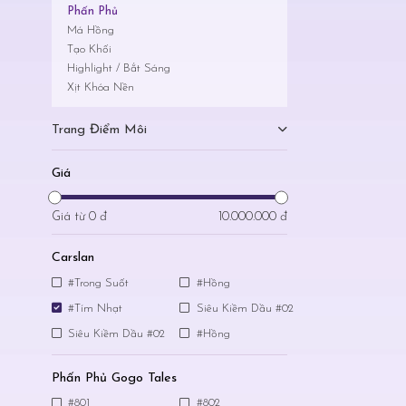
Phấn Phủ
Má Hồng
Tạo Khối
Highlight / Bắt Sáng
Xịt Khóa Nền
Trang Điểm Môi
Giá
Giá từ
0 đ
10.000.000 đ
Carslan
#Trong Suốt
#Hồng
#Tím Nhạt
Siêu Kiềm Dầu #02
Siêu Kiềm Dầu #02
#Hồng
Phấn Phủ Gogo Tales
#801
#802