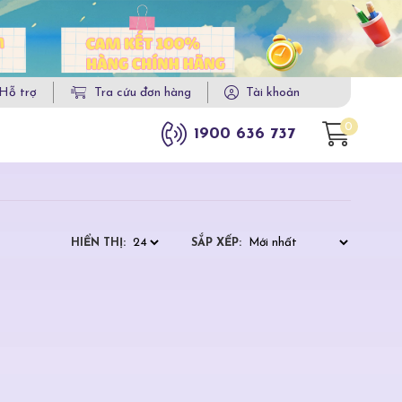
Hỗ trợ
Tra cứu đơn hàng
Tài khoản
0
1900 636 737
HIỂN THỊ:
SẮP XẾP: