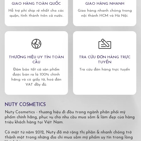
GIAO HÀNG TOÀN QUỐC
GIAO HÀNG NHANH
Hỗ trợ phí ship rẻ nhất cho các
Giao hàng nhanh chóng trong
quận, tỉnh thành trên cả nước.
nội thành HCM và Hà Nội.
THƯƠNG HIỆU UY TÍN TOÀN
TRA CỨU ĐƠN HÀNG TRỰC
CẦU
TUYẾN
Đảm bảo tất cả sản phẩm
Tra cứu đơn hàng trực tuyến
được bán ra là 100% chính
hãng và có giấy tờ, hoá đơn
VAT đầy đủ.
NUTY COSMETICS
Nuty Cosmetics - thương hiệu đi đầu trong ngành phân phối mỹ
phẩm chính hãng, phục vụ cho nhu cầu mua sắm & làm đẹp của hàng
triệu khách hàng tại Việt Nam.
Có mặt từ năm 2012, Nuty đã mở rộng thị phần & nhanh chóng trở
thành một trong những địa chỉ mua sắm mỹ phẩm uy tín trong lòng