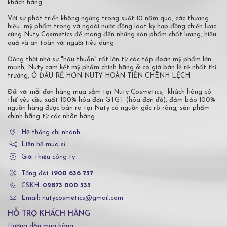
khách hàng
Với sự phát triển không ngừng trong suốt 10 năm qua, các thương
hiệu mỹ phẩm trong và ngoài nước đồng loạt ký hợp đồng chiến lược
cùng Nuty Cosmetics để mang đến những sản phẩm chất lượng, hiệu
quả và an toàn với người tiêu dùng.
Đồng thời nhờ sự "hậu thuẫn" rất lớn từ các tập đoàn mỹ phẩm lớn
mạnh, Nuty cam kết mỹ phẩm chính hãng & có giá bán lẻ rẻ nhất thị
trường, Ở ĐÂU RẺ HƠN NUTY HOÀN TIỀN CHÊNH LỆCH.
Đối với mỗi đơn hàng mua sắm tại Nuty Cosmetics, khách hàng có
thể yêu cầu xuất 100% hóa đơn GTGT (hóa đơn đỏ), đảm bảo 100%
nguồn hàng được bán ra tại Nuty có nguồn gốc rõ ràng, sản phẩm
chính hãng từ các nhãn hàng.
Hệ thống chi nhánh
Liên hệ mua sỉ
Giới thiệu công ty
Tổng đài:
1900 636 737
CSKH:
02873 000 333
Email: nutycosmetics@gmail.com
HỖ TRỢ KHÁCH HÀNG
Hướng dẫn mua hàng