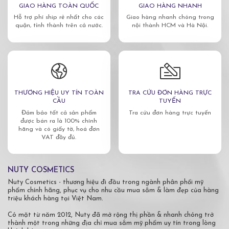
GIAO HÀNG TOÀN QUỐC
GIAO HÀNG NHANH
Hỗ trợ phí ship rẻ nhất cho các
Giao hàng nhanh chóng trong
quận, tỉnh thành trên cả nước.
nội thành HCM và Hà Nội.
THƯƠNG HIỆU UY TÍN TOÀN
TRA CỨU ĐƠN HÀNG TRỰC
CẦU
TUYẾN
Đảm bảo tất cả sản phẩm
Tra cứu đơn hàng trực tuyến
được bán ra là 100% chính
hãng và có giấy tờ, hoá đơn
VAT đầy đủ.
NUTY COSMETICS
Nuty Cosmetics - thương hiệu đi đầu trong ngành phân phối mỹ
phẩm chính hãng, phục vụ cho nhu cầu mua sắm & làm đẹp của hàng
triệu khách hàng tại Việt Nam.
Có mặt từ năm 2012, Nuty đã mở rộng thị phần & nhanh chóng trở
thành một trong những địa chỉ mua sắm mỹ phẩm uy tín trong lòng