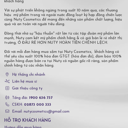
khách hàng
Với sự phát triển không ngừng trong suốt 10 năm qua, các thương
hiệu mỹ phẩm trong và ngoài nước đồng loạt ký hợp đồng chiến lược
cùng Nuty Cosmetics để mang đến những sản phẩm chất lượng, hiệu
quả và an toàn với người tiêu dùng.
Đồng thời nhờ sự "hậu thuẫn" rất lớn từ các tập đoàn mỹ phẩm lớn
mạnh, Nuty cam kết mỹ phẩm chính hãng & có giá bán lẻ rẻ nhất thị
trường, Ở ĐÂU RẺ HƠN NUTY HOÀN TIỀN CHÊNH LỆCH.
Đối với mỗi đơn hàng mua sắm tại Nuty Cosmetics, khách hàng có
thể yêu cầu xuất 100% hóa đơn GTGT (hóa đơn đỏ), đảm bảo 100%
nguồn hàng được bán ra tại Nuty có nguồn gốc rõ ràng, sản phẩm
chính hãng từ các nhãn hàng.
Hệ thống chi nhánh
Liên hệ mua sỉ
Giới thiệu công ty
Tổng đài:
1900 636 737
CSKH:
02873 000 333
Email: nutycosmetics@gmail.com
HỖ TRỢ KHÁCH HÀNG
Hướng dẫn mua hàng