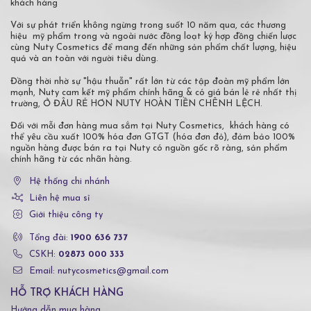
khách hàng
Với sự phát triển không ngừng trong suốt 10 năm qua, các thương
hiệu mỹ phẩm trong và ngoài nước đồng loạt ký hợp đồng chiến lược
cùng Nuty Cosmetics để mang đến những sản phẩm chất lượng, hiệu
quả và an toàn với người tiêu dùng.
Đồng thời nhờ sự "hậu thuẫn" rất lớn từ các tập đoàn mỹ phẩm lớn
mạnh, Nuty cam kết mỹ phẩm chính hãng & có giá bán lẻ rẻ nhất thị
trường, Ở ĐÂU RẺ HƠN NUTY HOÀN TIỀN CHÊNH LỆCH.
Đối với mỗi đơn hàng mua sắm tại Nuty Cosmetics, khách hàng có
thể yêu cầu xuất 100% hóa đơn GTGT (hóa đơn đỏ), đảm bảo 100%
nguồn hàng được bán ra tại Nuty có nguồn gốc rõ ràng, sản phẩm
chính hãng từ các nhãn hàng.
Hệ thống chi nhánh
Liên hệ mua sỉ
Giới thiệu công ty
Tổng đài:
1900 636 737
CSKH:
02873 000 333
Email: nutycosmetics@gmail.com
HỖ TRỢ KHÁCH HÀNG
Hướng dẫn mua hàng