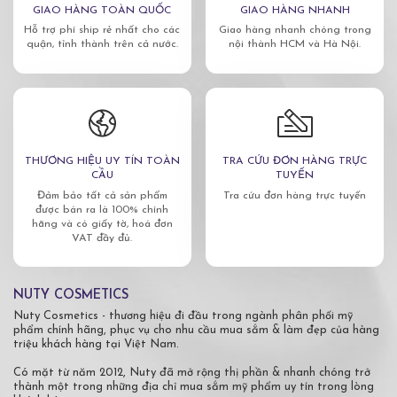
GIAO HÀNG TOÀN QUỐC
GIAO HÀNG NHANH
Hỗ trợ phí ship rẻ nhất cho các
Giao hàng nhanh chóng trong
quận, tỉnh thành trên cả nước.
nội thành HCM và Hà Nội.
THƯƠNG HIỆU UY TÍN TOÀN
TRA CỨU ĐƠN HÀNG TRỰC
CẦU
TUYẾN
Đảm bảo tất cả sản phẩm
Tra cứu đơn hàng trực tuyến
được bán ra là 100% chính
hãng và có giấy tờ, hoá đơn
VAT đầy đủ.
NUTY COSMETICS
Nuty Cosmetics - thương hiệu đi đầu trong ngành phân phối mỹ
phẩm chính hãng, phục vụ cho nhu cầu mua sắm & làm đẹp của hàng
triệu khách hàng tại Việt Nam.
Có mặt từ năm 2012, Nuty đã mở rộng thị phần & nhanh chóng trở
thành một trong những địa chỉ mua sắm mỹ phẩm uy tín trong lòng