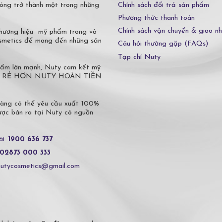
Chính sách đổi trả sản phẩm
óng trở thành một trong những
Phương thức thanh toán
Chính sách vận chuyển & giao n
 thương hiệu mỹ phẩm trong và
osmetics để mang đến những sản
Câu hỏi thường gặp (FAQs)
Tạp chí Nuty
phẩm lớn mạnh, Nuty cam kết mỹ
 Ở ĐÂU RẺ HƠN NUTY HOÀN TIỀN
hàng có thể yêu cầu xuất 100%
c bán ra tại Nuty có nguồn
ài:
1900 636 737
02873 000 333
nutycosmetics@gmail.com