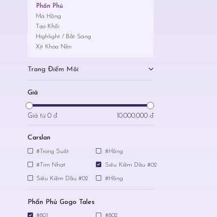
Phấn Phủ
Má Hồng
Tạo Khối
Highlight / Bắt Sáng
Xịt Khóa Nền
Trang Điểm Môi
Giá
Giá từ
0 đ
10.000.000 đ
Carslan
#Trong Suốt
#Hồng
#Tím Nhạt
Siêu Kiềm Dầu #02
Siêu Kiềm Dầu #02
#Hồng
Phấn Phủ Gogo Tales
#801
#802