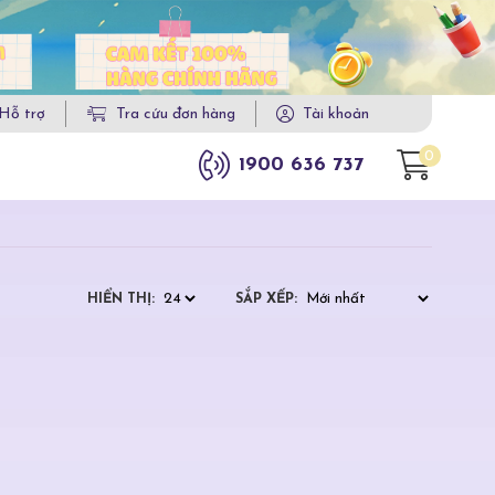
Hỗ trợ
Tra cứu đơn hàng
Tài khoản
0
1900 636 737
HIỂN THỊ:
SẮP XẾP: