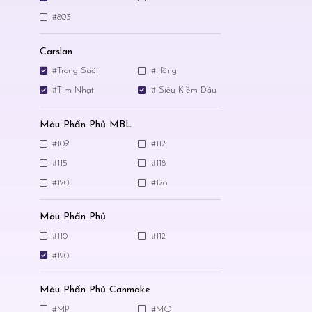
#803
Carslan
#Trong Suốt
#Hồng
#Tím Nhạt
# Siêu Kiềm Dầu
Màu Phấn Phủ MBL
#109
#112
#115
#118
#120
#128
Màu Phấn Phủ
#110
#112
#120
Màu Phấn Phủ Canmake
#MP
#MO