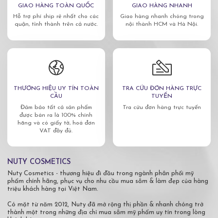
GIAO HÀNG TOÀN QUỐC
GIAO HÀNG NHANH
Hỗ trợ phí ship rẻ nhất cho các
Giao hàng nhanh chóng trong
quận, tỉnh thành trên cả nước.
nội thành HCM và Hà Nội.
THƯƠNG HIỆU UY TÍN TOÀN
TRA CỨU ĐƠN HÀNG TRỰC
CẦU
TUYẾN
Đảm bảo tất cả sản phẩm
Tra cứu đơn hàng trực tuyến
được bán ra là 100% chính
hãng và có giấy tờ, hoá đơn
VAT đầy đủ.
NUTY COSMETICS
Nuty Cosmetics - thương hiệu đi đầu trong ngành phân phối mỹ
phẩm chính hãng, phục vụ cho nhu cầu mua sắm & làm đẹp của hàng
triệu khách hàng tại Việt Nam.
Có mặt từ năm 2012, Nuty đã mở rộng thị phần & nhanh chóng trở
thành một trong những địa chỉ mua sắm mỹ phẩm uy tín trong lòng