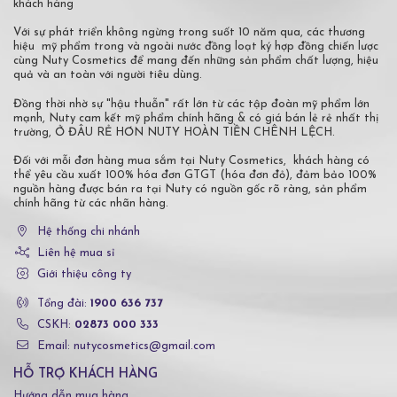
khách hàng
Với sự phát triển không ngừng trong suốt 10 năm qua, các thương
hiệu mỹ phẩm trong và ngoài nước đồng loạt ký hợp đồng chiến lược
cùng Nuty Cosmetics để mang đến những sản phẩm chất lượng, hiệu
quả và an toàn với người tiêu dùng.
Đồng thời nhờ sự "hậu thuẫn" rất lớn từ các tập đoàn mỹ phẩm lớn
mạnh, Nuty cam kết mỹ phẩm chính hãng & có giá bán lẻ rẻ nhất thị
trường, Ở ĐÂU RẺ HƠN NUTY HOÀN TIỀN CHÊNH LỆCH.
Đối với mỗi đơn hàng mua sắm tại Nuty Cosmetics, khách hàng có
thể yêu cầu xuất 100% hóa đơn GTGT (hóa đơn đỏ), đảm bảo 100%
nguồn hàng được bán ra tại Nuty có nguồn gốc rõ ràng, sản phẩm
chính hãng từ các nhãn hàng.
Hệ thống chi nhánh
Liên hệ mua sỉ
Giới thiệu công ty
Tổng đài:
1900 636 737
CSKH:
02873 000 333
Email: nutycosmetics@gmail.com
HỖ TRỢ KHÁCH HÀNG
Hướng dẫn mua hàng