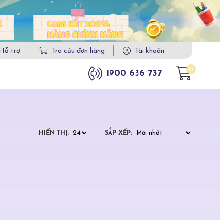
Hỗ trợ
Tra cứu đơn hàng
Tài khoản
0
1900 636 737
HIỂN THỊ:
SẮP XẾP: