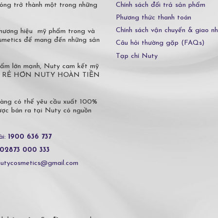
Chính sách đổi trả sản phẩm
óng trở thành một trong những
Phương thức thanh toán
Chính sách vận chuyển & giao n
 thương hiệu mỹ phẩm trong và
osmetics để mang đến những sản
Câu hỏi thường gặp (FAQs)
Tạp chí Nuty
phẩm lớn mạnh, Nuty cam kết mỹ
 Ở ĐÂU RẺ HƠN NUTY HOÀN TIỀN
hàng có thể yêu cầu xuất 100%
c bán ra tại Nuty có nguồn
ài:
1900 636 737
02873 000 333
nutycosmetics@gmail.com