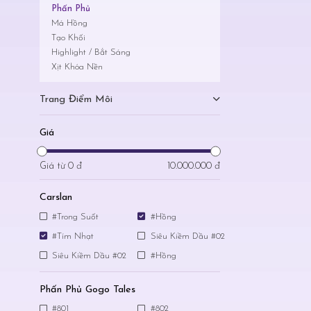
Phấn Phủ
Má Hồng
Tạo Khối
Highlight / Bắt Sáng
Xịt Khóa Nền
Trang Điểm Môi
Giá
Giá từ
0 đ
10.000.000 đ
Carslan
#Trong Suốt
#Hồng
#Tím Nhạt
Siêu Kiềm Dầu #02
Siêu Kiềm Dầu #02
#Hồng
Phấn Phủ Gogo Tales
#801
#802