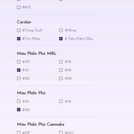
#803
Carslan
#Trong Suốt
#Hồng
#Tím Nhạt
# Siêu Kiềm Dầu
Màu Phấn Phủ MBL
#109
#112
#115
#118
#120
#128
Màu Phấn Phủ
#110
#112
#120
Màu Phấn Phủ Canmake
#MP
#MO