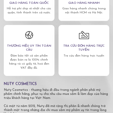
GIAO HÀNG TOÀN QUỐC
GIAO HÀNG NHANH
Hỗ trợ phí ship rẻ nhất cho các
Giao hàng nhanh chóng trong
quận, tỉnh thành trên cả nước.
nội thành HCM và Hà Nội.
THƯƠNG HIỆU UY TÍN TOÀN
TRA CỨU ĐƠN HÀNG TRỰC
CẦU
TUYẾN
Đảm bảo tất cả sản phẩm
Tra cứu đơn hàng trực tuyến
được bán ra là 100% chính
hãng và có giấy tờ, hoá đơn
VAT đầy đủ.
NUTY COSMETICS
Nuty Cosmetics - thương hiệu đi đầu trong ngành phân phối mỹ
phẩm chính hãng, phục vụ cho nhu cầu mua sắm & làm đẹp của hàng
triệu khách hàng tại Việt Nam.
Có mặt từ năm 2012, Nuty đã mở rộng thị phần & nhanh chóng trở
thành một trong những địa chỉ mua sắm mỹ phẩm uy tín trong lòng