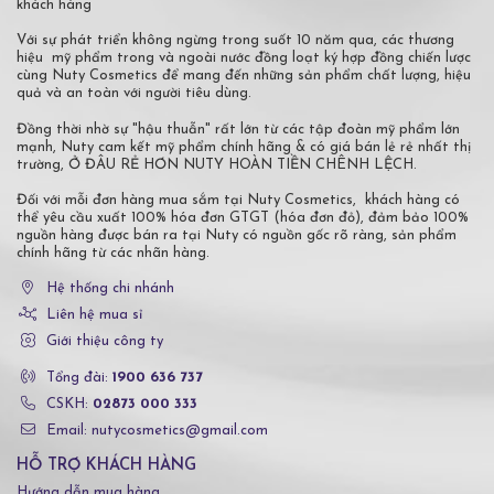
khách hàng
Với sự phát triển không ngừng trong suốt 10 năm qua, các thương
hiệu mỹ phẩm trong và ngoài nước đồng loạt ký hợp đồng chiến lược
cùng Nuty Cosmetics để mang đến những sản phẩm chất lượng, hiệu
quả và an toàn với người tiêu dùng.
Đồng thời nhờ sự "hậu thuẫn" rất lớn từ các tập đoàn mỹ phẩm lớn
mạnh, Nuty cam kết mỹ phẩm chính hãng & có giá bán lẻ rẻ nhất thị
trường, Ở ĐÂU RẺ HƠN NUTY HOÀN TIỀN CHÊNH LỆCH.
Đối với mỗi đơn hàng mua sắm tại Nuty Cosmetics, khách hàng có
thể yêu cầu xuất 100% hóa đơn GTGT (hóa đơn đỏ), đảm bảo 100%
nguồn hàng được bán ra tại Nuty có nguồn gốc rõ ràng, sản phẩm
chính hãng từ các nhãn hàng.
Hệ thống chi nhánh
Liên hệ mua sỉ
Giới thiệu công ty
Tổng đài:
1900 636 737
CSKH:
02873 000 333
Email: nutycosmetics@gmail.com
HỖ TRỢ KHÁCH HÀNG
Hướng dẫn mua hàng