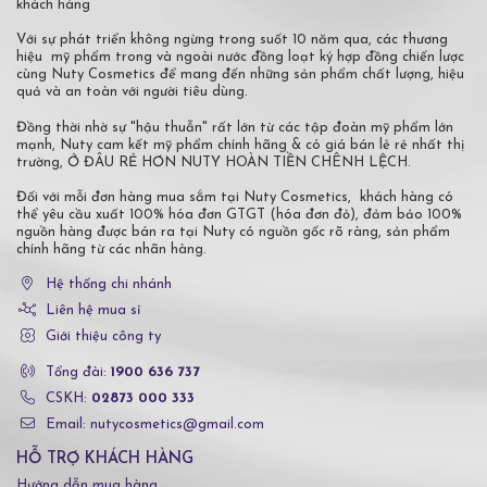
khách hàng
Với sự phát triển không ngừng trong suốt 10 năm qua, các thương
hiệu mỹ phẩm trong và ngoài nước đồng loạt ký hợp đồng chiến lược
cùng Nuty Cosmetics để mang đến những sản phẩm chất lượng, hiệu
quả và an toàn với người tiêu dùng.
Đồng thời nhờ sự "hậu thuẫn" rất lớn từ các tập đoàn mỹ phẩm lớn
mạnh, Nuty cam kết mỹ phẩm chính hãng & có giá bán lẻ rẻ nhất thị
trường, Ở ĐÂU RẺ HƠN NUTY HOÀN TIỀN CHÊNH LỆCH.
Đối với mỗi đơn hàng mua sắm tại Nuty Cosmetics, khách hàng có
thể yêu cầu xuất 100% hóa đơn GTGT (hóa đơn đỏ), đảm bảo 100%
nguồn hàng được bán ra tại Nuty có nguồn gốc rõ ràng, sản phẩm
chính hãng từ các nhãn hàng.
Hệ thống chi nhánh
Liên hệ mua sỉ
Giới thiệu công ty
Tổng đài:
1900 636 737
CSKH:
02873 000 333
Email: nutycosmetics@gmail.com
HỖ TRỢ KHÁCH HÀNG
Hướng dẫn mua hàng