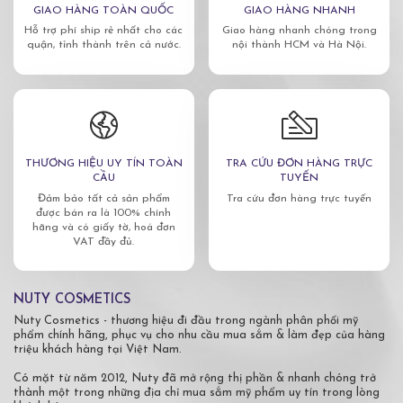
GIAO HÀNG TOÀN QUỐC
GIAO HÀNG NHANH
Hỗ trợ phí ship rẻ nhất cho các
Giao hàng nhanh chóng trong
quận, tỉnh thành trên cả nước.
nội thành HCM và Hà Nội.
THƯƠNG HIỆU UY TÍN TOÀN
TRA CỨU ĐƠN HÀNG TRỰC
CẦU
TUYẾN
Đảm bảo tất cả sản phẩm
Tra cứu đơn hàng trực tuyến
được bán ra là 100% chính
hãng và có giấy tờ, hoá đơn
VAT đầy đủ.
NUTY COSMETICS
Nuty Cosmetics - thương hiệu đi đầu trong ngành phân phối mỹ
phẩm chính hãng, phục vụ cho nhu cầu mua sắm & làm đẹp của hàng
triệu khách hàng tại Việt Nam.
Có mặt từ năm 2012, Nuty đã mở rộng thị phần & nhanh chóng trở
thành một trong những địa chỉ mua sắm mỹ phẩm uy tín trong lòng