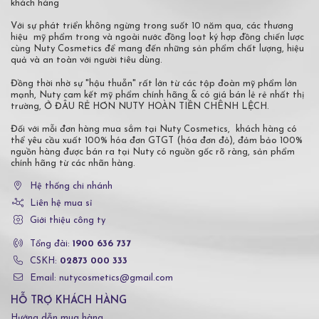
khách hàng
Với sự phát triển không ngừng trong suốt 10 năm qua, các thương
hiệu mỹ phẩm trong và ngoài nước đồng loạt ký hợp đồng chiến lược
cùng Nuty Cosmetics để mang đến những sản phẩm chất lượng, hiệu
quả và an toàn với người tiêu dùng.
Đồng thời nhờ sự "hậu thuẫn" rất lớn từ các tập đoàn mỹ phẩm lớn
mạnh, Nuty cam kết mỹ phẩm chính hãng & có giá bán lẻ rẻ nhất thị
trường, Ở ĐÂU RẺ HƠN NUTY HOÀN TIỀN CHÊNH LỆCH.
Đối với mỗi đơn hàng mua sắm tại Nuty Cosmetics, khách hàng có
thể yêu cầu xuất 100% hóa đơn GTGT (hóa đơn đỏ), đảm bảo 100%
nguồn hàng được bán ra tại Nuty có nguồn gốc rõ ràng, sản phẩm
chính hãng từ các nhãn hàng.
Hệ thống chi nhánh
Liên hệ mua sỉ
Giới thiệu công ty
Tổng đài:
1900 636 737
CSKH:
02873 000 333
Email: nutycosmetics@gmail.com
HỖ TRỢ KHÁCH HÀNG
Hướng dẫn mua hàng