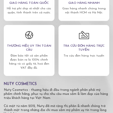
GIAO HÀNG TOÀN QUỐC
GIAO HÀNG NHANH
Hỗ trợ phí ship rẻ nhất cho các
Giao hàng nhanh chóng trong
quận, tỉnh thành trên cả nước.
nội thành HCM và Hà Nội.
THƯƠNG HIỆU UY TÍN TOÀN
TRA CỨU ĐƠN HÀNG TRỰC
CẦU
TUYẾN
Đảm bảo tất cả sản phẩm
Tra cứu đơn hàng trực tuyến
được bán ra là 100% chính
hãng và có giấy tờ, hoá đơn
VAT đầy đủ.
NUTY COSMETICS
Nuty Cosmetics - thương hiệu đi đầu trong ngành phân phối mỹ
phẩm chính hãng, phục vụ cho nhu cầu mua sắm & làm đẹp của hàng
triệu khách hàng tại Việt Nam.
Có mặt từ năm 2012, Nuty đã mở rộng thị phần & nhanh chóng trở
thành một trong những địa chỉ mua sắm mỹ phẩm uy tín trong lòng