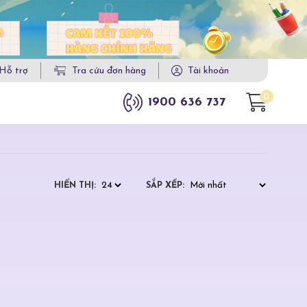
Hỗ trợ
Tra cứu đơn hàng
Tài khoản
0
1900 636 737
HIỂN THỊ:
SẮP XẾP: