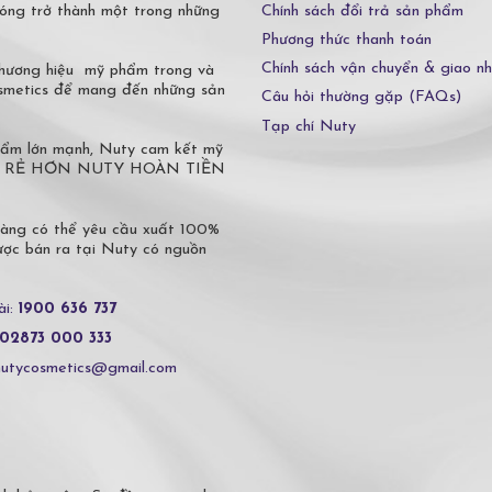
Chính sách đổi trả sản phẩm
óng trở thành một trong những
Phương thức thanh toán
Chính sách vận chuyển & giao n
 thương hiệu mỹ phẩm trong và
osmetics để mang đến những sản
Câu hỏi thường gặp (FAQs)
Tạp chí Nuty
phẩm lớn mạnh, Nuty cam kết mỹ
 Ở ĐÂU RẺ HƠN NUTY HOÀN TIỀN
hàng có thể yêu cầu xuất 100%
c bán ra tại Nuty có nguồn
ài:
1900 636 737
02873 000 333
nutycosmetics@gmail.com