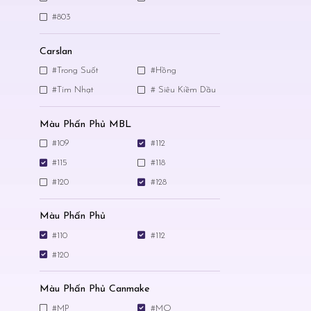
#803
Carslan
#Trong Suốt
#Hồng
#Tím Nhạt
# Siêu Kiềm Dầu
Màu Phấn Phủ MBL
#109
#112
#115
#118
#120
#128
Màu Phấn Phủ
#110
#112
#120
Màu Phấn Phủ Canmake
#MP
#MO