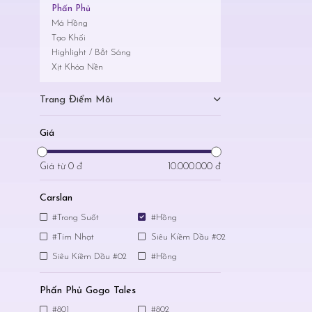
Phấn Phủ
Má Hồng
Tạo Khối
Highlight / Bắt Sáng
Xịt Khóa Nền
Trang Điểm Môi
Giá
Giá từ
0 đ
10.000.000 đ
Carslan
#Trong Suốt
#Hồng
#Tím Nhạt
Siêu Kiềm Dầu #02
Siêu Kiềm Dầu #02
#Hồng
Phấn Phủ Gogo Tales
#801
#802