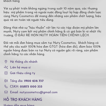
khách hàng
Với sự phát triển không ngừng trong suốt 10 năm qua, các thương
hiệu mỹ phẩm trong và ngoài nước đồng loạt ký hợp đồng chiến lược
cùng Nuty Cosmetics để mang đến những sản phẩm chất lượng, hiệu
quả và an toàn với người tiêu dùng.
Đồng thời nhờ sự "hậu thuẫn" rất lớn từ các tập đoàn mỹ phẩm lớn
mạnh, Nuty cam kết mỹ phẩm chính hãng & có giá bán lẻ rẻ nhất thị
trường, Ở ĐÂU RẺ HƠN NUTY HOÀN TIỀN CHÊNH LỆCH.
Đối với mỗi đơn hàng mua sắm tại Nuty Cosmetics, khách hàng có
thể yêu cầu xuất 100% hóa đơn GTGT (hóa đơn đỏ), đảm bảo 100%
nguồn hàng được bán ra tại Nuty có nguồn gốc rõ ràng, sản phẩm
chính hãng từ các nhãn hàng.
Hệ thống chi nhánh
Liên hệ mua sỉ
Giới thiệu công ty
Tổng đài:
1900 636 737
CSKH:
02873 000 333
Email: nutycosmetics@gmail.com
HỖ TRỢ KHÁCH HÀNG
Hướng dẫn mua hàng