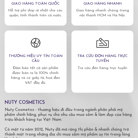
GIAO HÀNG TOÀN QUỐC
GIAO HÀNG NHANH
Hỗ trợ phí ship rẻ nhất cho các
Giao hàng nhanh chóng trong
quận, tỉnh thành trên cả nước.
nội thành HCM và Hà Nội.
THƯƠNG HIỆU UY TÍN TOÀN
TRA CỨU ĐƠN HÀNG TRỰC
CẦU
TUYẾN
Đảm bảo tất cả sản phẩm
Tra cứu đơn hàng trực tuyến
được bán ra là 100% chính
hãng và có giấy tờ, hoá đơn
VAT đầy đủ.
NUTY COSMETICS
Nuty Cosmetics - thương hiệu đi đầu trong ngành phân phối mỹ
phẩm chính hãng, phục vụ cho nhu cầu mua sắm & làm đẹp của hàng
triệu khách hàng tại Việt Nam.
Có mặt từ năm 2012, Nuty đã mở rộng thị phần & nhanh chóng trở
thành một trong những địa chỉ mua sắm mỹ phẩm uy tín trong lòng