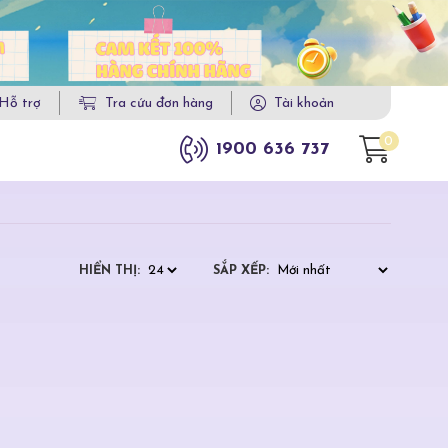
Hỗ trợ
Tra cứu đơn hàng
Tài khoản
0
1900 636 737
HIỂN THỊ:
SẮP XẾP: