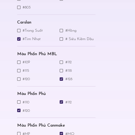
#803
Carslan
#Trong Suốt
#Hồng
#Tím Nhạt
# Siêu Kiềm Dầu
Màu Phấn Phủ MBL
#109
#112
#115
#118
#120
#128
Màu Phấn Phủ
#110
#112
#120
Màu Phấn Phủ Canmake
#MP
#MO