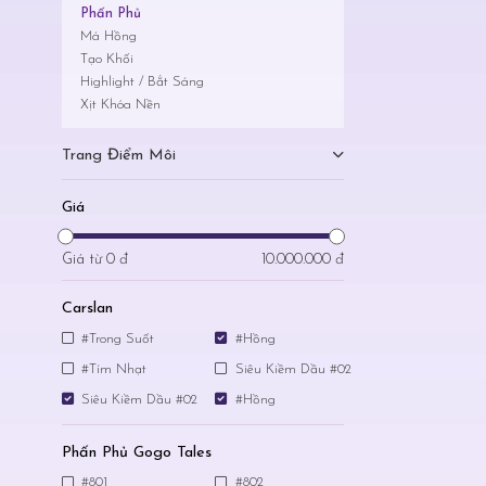
Phấn Phủ
Má Hồng
Tạo Khối
Highlight / Bắt Sáng
Xịt Khóa Nền
Trang Điểm Môi
Giá
Giá từ
0 đ
10.000.000 đ
Carslan
#Trong Suốt
#Hồng
#Tím Nhạt
Siêu Kiềm Dầu #02
Siêu Kiềm Dầu #02
#Hồng
Phấn Phủ Gogo Tales
#801
#802