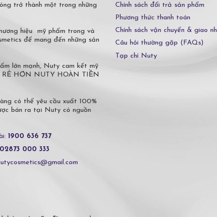
Chính sách đổi trả sản phẩm
óng trở thành một trong những
Phương thức thanh toán
Chính sách vận chuyển & giao n
 thương hiệu mỹ phẩm trong và
osmetics để mang đến những sản
Câu hỏi thường gặp (FAQs)
Tạp chí Nuty
phẩm lớn mạnh, Nuty cam kết mỹ
 Ở ĐÂU RẺ HƠN NUTY HOÀN TIỀN
hàng có thể yêu cầu xuất 100%
c bán ra tại Nuty có nguồn
ài:
1900 636 737
02873 000 333
nutycosmetics@gmail.com