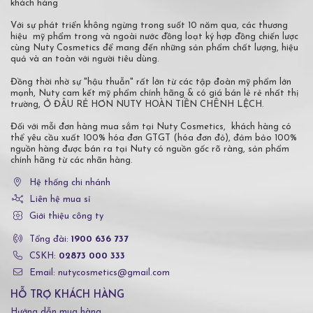
khách hàng
Với sự phát triển không ngừng trong suốt 10 năm qua, các thương
hiệu mỹ phẩm trong và ngoài nước đồng loạt ký hợp đồng chiến lược
cùng Nuty Cosmetics để mang đến những sản phẩm chất lượng, hiệu
quả và an toàn với người tiêu dùng.
Đồng thời nhờ sự "hậu thuẫn" rất lớn từ các tập đoàn mỹ phẩm lớn
mạnh, Nuty cam kết mỹ phẩm chính hãng & có giá bán lẻ rẻ nhất thị
trường, Ở ĐÂU RẺ HƠN NUTY HOÀN TIỀN CHÊNH LỆCH.
Đối với mỗi đơn hàng mua sắm tại Nuty Cosmetics, khách hàng có
thể yêu cầu xuất 100% hóa đơn GTGT (hóa đơn đỏ), đảm bảo 100%
nguồn hàng được bán ra tại Nuty có nguồn gốc rõ ràng, sản phẩm
chính hãng từ các nhãn hàng.
Hệ thống chi nhánh
Liên hệ mua sỉ
Giới thiệu công ty
Tổng đài:
1900 636 737
CSKH:
02873 000 333
Email: nutycosmetics@gmail.com
HỖ TRỢ KHÁCH HÀNG
Hướng dẫn mua hàng