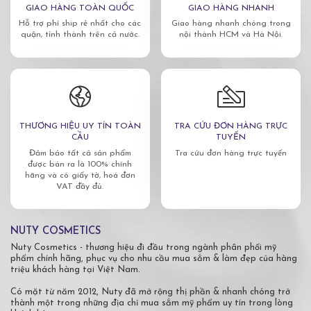
GIAO HÀNG TOÀN QUỐC
GIAO HÀNG NHANH
Hỗ trợ phí ship rẻ nhất cho các
Giao hàng nhanh chóng trong
quận, tỉnh thành trên cả nước.
nội thành HCM và Hà Nội.
THƯƠNG HIỆU UY TÍN TOÀN
TRA CỨU ĐƠN HÀNG TRỰC
CẦU
TUYẾN
Đảm bảo tất cả sản phẩm
Tra cứu đơn hàng trực tuyến
được bán ra là 100% chính
hãng và có giấy tờ, hoá đơn
VAT đầy đủ.
NUTY COSMETICS
Nuty Cosmetics - thương hiệu đi đầu trong ngành phân phối mỹ
phẩm chính hãng, phục vụ cho nhu cầu mua sắm & làm đẹp của hàng
triệu khách hàng tại Việt Nam.
Có mặt từ năm 2012, Nuty đã mở rộng thị phần & nhanh chóng trở
thành một trong những địa chỉ mua sắm mỹ phẩm uy tín trong lòng