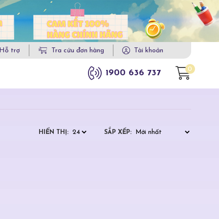
Hỗ trợ
Tra cứu đơn hàng
Tài khoản
0
1900 636 737
HIỂN THỊ:
SẮP XẾP: