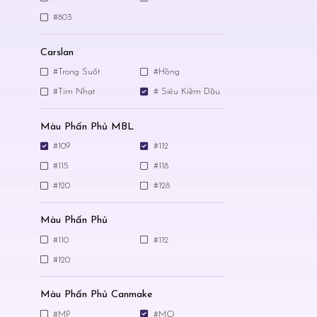
#803
Carslan
#Trong Suốt
#Hồng
#Tím Nhạt
# Siêu Kiềm Dầu
Màu Phấn Phủ MBL
#109
#112
#115
#118
#120
#128
Màu Phấn Phủ
#110
#112
#120
Màu Phấn Phủ Canmake
#MP
#MO