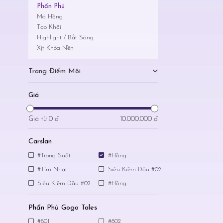
Phấn Phủ
Má Hồng
Tạo Khối
Highlight / Bắt Sáng
Xịt Khóa Nền
Trang Điểm Môi
Giá
Giá từ
0 đ
10.000.000 đ
Carslan
#Trong Suốt
#Hồng
#Tím Nhạt
Siêu Kiềm Dầu #02
Siêu Kiềm Dầu #02
#Hồng
Phấn Phủ Gogo Tales
#801
#802