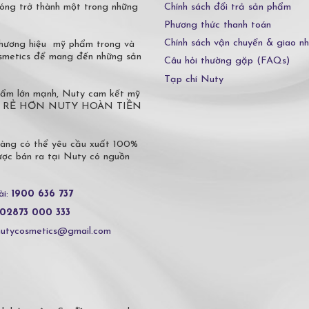
Chính sách đổi trả sản phẩm
óng trở thành một trong những
Phương thức thanh toán
Chính sách vận chuyển & giao n
 thương hiệu mỹ phẩm trong và
osmetics để mang đến những sản
Câu hỏi thường gặp (FAQs)
Tạp chí Nuty
phẩm lớn mạnh, Nuty cam kết mỹ
 Ở ĐÂU RẺ HƠN NUTY HOÀN TIỀN
hàng có thể yêu cầu xuất 100%
c bán ra tại Nuty có nguồn
ài:
1900 636 737
02873 000 333
nutycosmetics@gmail.com