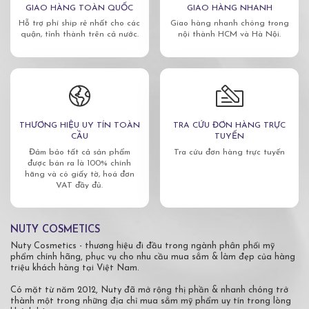
GIAO HÀNG TOÀN QUỐC
GIAO HÀNG NHANH
Hỗ trợ phí ship rẻ nhất cho các
Giao hàng nhanh chóng trong
quận, tỉnh thành trên cả nước.
nội thành HCM và Hà Nội.
THƯƠNG HIỆU UY TÍN TOÀN
TRA CỨU ĐƠN HÀNG TRỰC
CẦU
TUYẾN
Đảm bảo tất cả sản phẩm
Tra cứu đơn hàng trực tuyến
được bán ra là 100% chính
hãng và có giấy tờ, hoá đơn
VAT đầy đủ.
NUTY COSMETICS
Nuty Cosmetics - thương hiệu đi đầu trong ngành phân phối mỹ
phẩm chính hãng, phục vụ cho nhu cầu mua sắm & làm đẹp của hàng
triệu khách hàng tại Việt Nam.
Có mặt từ năm 2012, Nuty đã mở rộng thị phần & nhanh chóng trở
thành một trong những địa chỉ mua sắm mỹ phẩm uy tín trong lòng