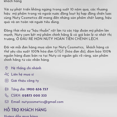
khách hàng
Với sự phát triển không ngừng trong suốt 10 năm qua, các thương
hiệu mỹ phẩm trong và ngoài nước đồng loạt ký hợp đồng chiến lược
cùng Nuty Cosmetics để mang đến những sản phẩm chất lượng, hiệu
quả và an toàn với người tiêu dùng.
Đồng thời nhờ sự "hậu thuẫn" rất lớn từ các tập đoàn mỹ phẩm lớn
mạnh, Nuty cam kết mỹ phẩm chính hãng & có giá bán lẻ rẻ nhất thị
trường, Ở ĐÂU RẺ HƠN NUTY HOÀN TIỀN CHÊNH LỆCH.
Đối với mỗi đơn hàng mua sắm tại Nuty Cosmetics, khách hàng có
thể yêu cầu xuất 100% hóa đơn GTGT (hóa đơn đỏ), đảm bảo 100%
nguồn hàng được bán ra tại Nuty có nguồn gốc rõ ràng, sản phẩm
chính hãng từ các nhãn hàng.
Hệ thống chi nhánh
Liên hệ mua sỉ
Giới thiệu công ty
Tổng đài:
1900 636 737
CSKH:
02873 000 333
Email: nutycosmetics@gmail.com
HỖ TRỢ KHÁCH HÀNG
Hướng dẫn mua hàng