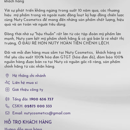
khách hàng
Với sự phát triển không ngừng trong suốt 10 năm qua, các thương
hiệu mỹ phẩm trong và ngoài nước đồng loạt ký hợp đồng chiến lược
cùng Nuty Cosmetics để mang đến những sản phẩm chất lượng, hiệu
quả và an toàn với người tiêu dùng.
Đồng thời nhờ sự "hậu thuẫn" rất lớn từ các tập đoàn mỹ phẩm lớn
mạnh, Nuty cam kết mỹ phẩm chính hãng & có giá bán lẻ rẻ nhất thị
trường, Ở ĐÂU RẺ HƠN NUTY HOÀN TIỀN CHÊNH LỆCH.
Đối với mỗi đơn hàng mua sắm tại Nuty Cosmetics, khách hàng có
thể yêu cầu xuất 100% hóa đơn GTGT (hóa đơn đỏ), đảm bảo 100%
nguồn hàng được bán ra tại Nuty có nguồn gốc rõ ràng, sản phẩm
chính hãng từ các nhãn hàng.
Hệ thống chi nhánh
Liên hệ mua sỉ
Giới thiệu công ty
Tổng đài:
1900 636 737
CSKH:
02873 000 333
Email: nutycosmetics@gmail.com
HỖ TRỢ KHÁCH HÀNG
Hướng dẫn mua hàng