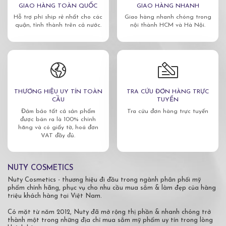
GIAO HÀNG TOÀN QUỐC
GIAO HÀNG NHANH
Hỗ trợ phí ship rẻ nhất cho các
Giao hàng nhanh chóng trong
quận, tỉnh thành trên cả nước.
nội thành HCM và Hà Nội.
THƯƠNG HIỆU UY TÍN TOÀN
TRA CỨU ĐƠN HÀNG TRỰC
CẦU
TUYẾN
Đảm bảo tất cả sản phẩm
Tra cứu đơn hàng trực tuyến
được bán ra là 100% chính
hãng và có giấy tờ, hoá đơn
VAT đầy đủ.
NUTY COSMETICS
Nuty Cosmetics - thương hiệu đi đầu trong ngành phân phối mỹ
phẩm chính hãng, phục vụ cho nhu cầu mua sắm & làm đẹp của hàng
triệu khách hàng tại Việt Nam.
Có mặt từ năm 2012, Nuty đã mở rộng thị phần & nhanh chóng trở
thành một trong những địa chỉ mua sắm mỹ phẩm uy tín trong lòng