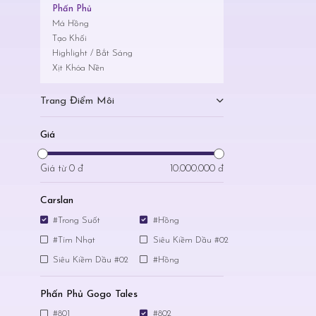
Phấn Phủ
Má Hồng
Tạo Khối
Highlight / Bắt Sáng
Xịt Khóa Nền
Trang Điểm Môi
Giá
Giá từ
0 đ
10.000.000 đ
Carslan
#Trong Suốt
#Hồng
#Tím Nhạt
Siêu Kiềm Dầu #02
Siêu Kiềm Dầu #02
#Hồng
Phấn Phủ Gogo Tales
#801
#802