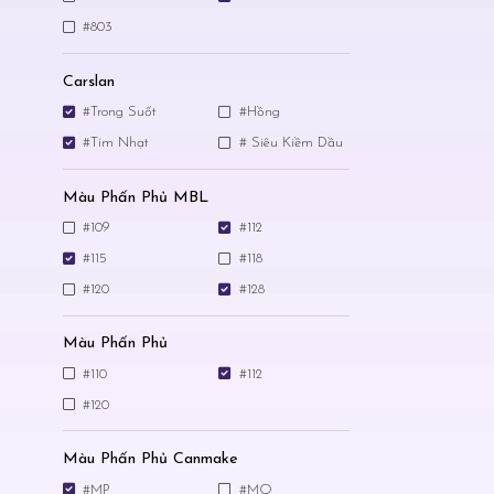
#803
Carslan
#Trong Suốt
#Hồng
#Tím Nhạt
# Siêu Kiềm Dầu
Màu Phấn Phủ MBL
#109
#112
#115
#118
#120
#128
Màu Phấn Phủ
#110
#112
#120
Màu Phấn Phủ Canmake
#MP
#MO