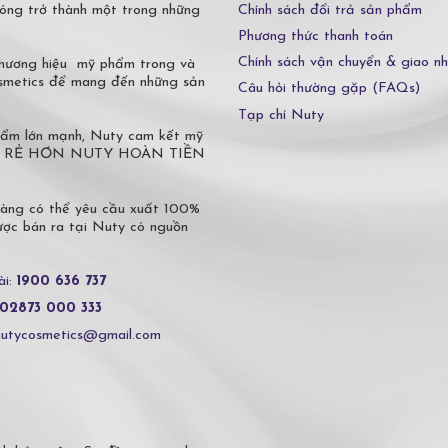
Chính sách đổi trả sản phẩm
óng trở thành một trong những
Phương thức thanh toán
Chính sách vận chuyển & giao n
 thương hiệu mỹ phẩm trong và
osmetics để mang đến những sản
Câu hỏi thường gặp (FAQs)
Tạp chí Nuty
phẩm lớn mạnh, Nuty cam kết mỹ
 Ở ĐÂU RẺ HƠN NUTY HOÀN TIỀN
hàng có thể yêu cầu xuất 100%
c bán ra tại Nuty có nguồn
ài:
1900 636 737
02873 000 333
nutycosmetics@gmail.com