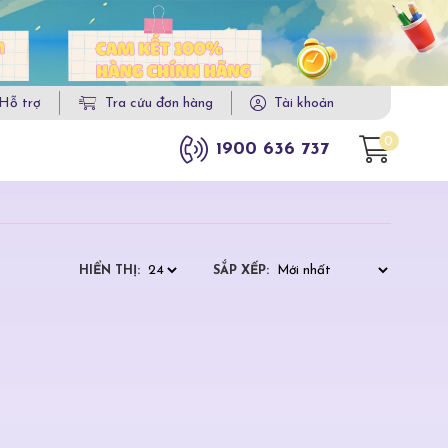
Hỗ trợ
Tra cứu đơn hàng
Tài khoản
0
1900 636 737
HIỂN THỊ:
SẮP XẾP: