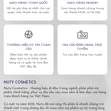
GIAO HÀNG TOÀN QUỐC
GIAO HÀNG NHANH
Hỗ trợ phí ship rẻ nhất cho các
Giao hàng nhanh chóng trong
quận, tỉnh thành trên cả nước.
nội thành HCM và Hà Nội.
THƯƠNG HIỆU UY TÍN TOÀN
TRA CỨU ĐƠN HÀNG TRỰC
CẦU
TUYẾN
Đảm bảo tất cả sản phẩm
Tra cứu đơn hàng trực tuyến
được bán ra là 100% chính
hãng và có giấy tờ, hoá đơn
VAT đầy đủ.
NUTY COSMETICS
Nuty Cosmetics - thương hiệu đi đầu trong ngành phân phối mỹ
phẩm chính hãng, phục vụ cho nhu cầu mua sắm & làm đẹp của hàng
triệu khách hàng tại Việt Nam.
Có mặt từ năm 2012, Nuty đã mở rộng thị phần & nhanh chóng trở
thành một trong những địa chỉ mua sắm mỹ phẩm uy tín trong lòng