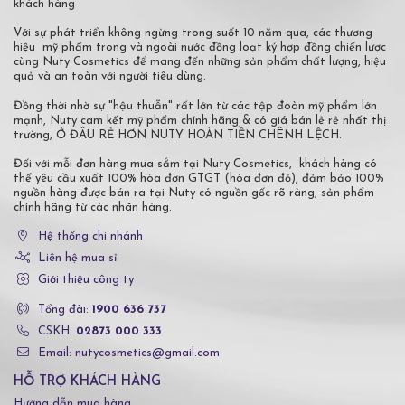
khách hàng
Với sự phát triển không ngừng trong suốt 10 năm qua, các thương
hiệu mỹ phẩm trong và ngoài nước đồng loạt ký hợp đồng chiến lược
cùng Nuty Cosmetics để mang đến những sản phẩm chất lượng, hiệu
quả và an toàn với người tiêu dùng.
Đồng thời nhờ sự "hậu thuẫn" rất lớn từ các tập đoàn mỹ phẩm lớn
mạnh, Nuty cam kết mỹ phẩm chính hãng & có giá bán lẻ rẻ nhất thị
trường, Ở ĐÂU RẺ HƠN NUTY HOÀN TIỀN CHÊNH LỆCH.
Đối với mỗi đơn hàng mua sắm tại Nuty Cosmetics, khách hàng có
thể yêu cầu xuất 100% hóa đơn GTGT (hóa đơn đỏ), đảm bảo 100%
nguồn hàng được bán ra tại Nuty có nguồn gốc rõ ràng, sản phẩm
chính hãng từ các nhãn hàng.
Hệ thống chi nhánh
Liên hệ mua sỉ
Giới thiệu công ty
Tổng đài:
1900 636 737
CSKH:
02873 000 333
Email: nutycosmetics@gmail.com
HỖ TRỢ KHÁCH HÀNG
Hướng dẫn mua hàng