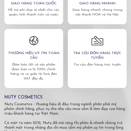
GIAO HÀNG TOÀN QUỐC
GIAO HÀNG NHANH
Hỗ trợ phí ship rẻ nhất cho các
Giao hàng nhanh chóng trong
quận, tỉnh thành trên cả nước.
nội thành HCM và Hà Nội.
THƯƠNG HIỆU UY TÍN TOÀN
TRA CỨU ĐƠN HÀNG TRỰC
CẦU
TUYẾN
Đảm bảo tất cả sản phẩm
Tra cứu đơn hàng trực tuyến
được bán ra là 100% chính
hãng và có giấy tờ, hoá đơn
VAT đầy đủ.
NUTY COSMETICS
Nuty Cosmetics - thương hiệu đi đầu trong ngành phân phối mỹ
phẩm chính hãng, phục vụ cho nhu cầu mua sắm & làm đẹp của hàng
triệu khách hàng tại Việt Nam.
Có mặt từ năm 2012, Nuty đã mở rộng thị phần & nhanh chóng trở
thành một trong những địa chỉ mua sắm mỹ phẩm uy tín trong lòng