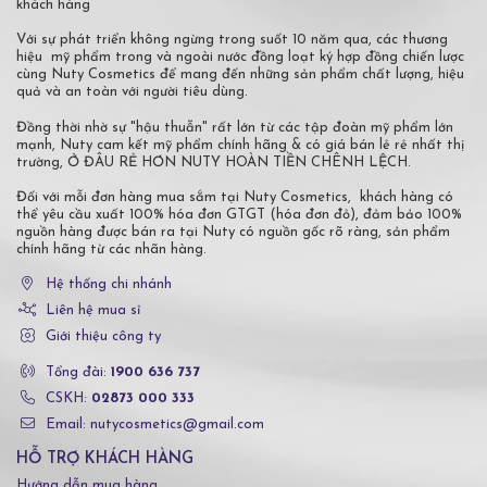
khách hàng
Với sự phát triển không ngừng trong suốt 10 năm qua, các thương
hiệu mỹ phẩm trong và ngoài nước đồng loạt ký hợp đồng chiến lược
cùng Nuty Cosmetics để mang đến những sản phẩm chất lượng, hiệu
quả và an toàn với người tiêu dùng.
Đồng thời nhờ sự "hậu thuẫn" rất lớn từ các tập đoàn mỹ phẩm lớn
mạnh, Nuty cam kết mỹ phẩm chính hãng & có giá bán lẻ rẻ nhất thị
trường, Ở ĐÂU RẺ HƠN NUTY HOÀN TIỀN CHÊNH LỆCH.
Đối với mỗi đơn hàng mua sắm tại Nuty Cosmetics, khách hàng có
thể yêu cầu xuất 100% hóa đơn GTGT (hóa đơn đỏ), đảm bảo 100%
nguồn hàng được bán ra tại Nuty có nguồn gốc rõ ràng, sản phẩm
chính hãng từ các nhãn hàng.
Hệ thống chi nhánh
Liên hệ mua sỉ
Giới thiệu công ty
Tổng đài:
1900 636 737
CSKH:
02873 000 333
Email: nutycosmetics@gmail.com
HỖ TRỢ KHÁCH HÀNG
Hướng dẫn mua hàng