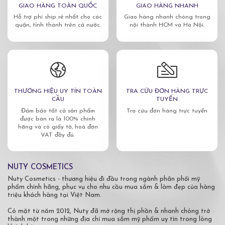
GIAO HÀNG TOÀN QUỐC
GIAO HÀNG NHANH
Hỗ trợ phí ship rẻ nhất cho các
Giao hàng nhanh chóng trong
quận, tỉnh thành trên cả nước.
nội thành HCM và Hà Nội.
THƯƠNG HIỆU UY TÍN TOÀN
TRA CỨU ĐƠN HÀNG TRỰC
CẦU
TUYẾN
Đảm bảo tất cả sản phẩm
Tra cứu đơn hàng trực tuyến
được bán ra là 100% chính
hãng và có giấy tờ, hoá đơn
VAT đầy đủ.
NUTY COSMETICS
Nuty Cosmetics - thương hiệu đi đầu trong ngành phân phối mỹ
phẩm chính hãng, phục vụ cho nhu cầu mua sắm & làm đẹp của hàng
triệu khách hàng tại Việt Nam.
Có mặt từ năm 2012, Nuty đã mở rộng thị phần & nhanh chóng trở
thành một trong những địa chỉ mua sắm mỹ phẩm uy tín trong lòng