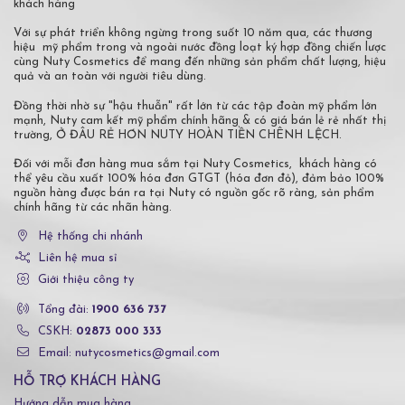
khách hàng
Với sự phát triển không ngừng trong suốt 10 năm qua, các thương
hiệu mỹ phẩm trong và ngoài nước đồng loạt ký hợp đồng chiến lược
cùng Nuty Cosmetics để mang đến những sản phẩm chất lượng, hiệu
quả và an toàn với người tiêu dùng.
Đồng thời nhờ sự "hậu thuẫn" rất lớn từ các tập đoàn mỹ phẩm lớn
mạnh, Nuty cam kết mỹ phẩm chính hãng & có giá bán lẻ rẻ nhất thị
trường, Ở ĐÂU RẺ HƠN NUTY HOÀN TIỀN CHÊNH LỆCH.
Đối với mỗi đơn hàng mua sắm tại Nuty Cosmetics, khách hàng có
thể yêu cầu xuất 100% hóa đơn GTGT (hóa đơn đỏ), đảm bảo 100%
nguồn hàng được bán ra tại Nuty có nguồn gốc rõ ràng, sản phẩm
chính hãng từ các nhãn hàng.
Hệ thống chi nhánh
Liên hệ mua sỉ
Giới thiệu công ty
Tổng đài:
1900 636 737
CSKH:
02873 000 333
Email: nutycosmetics@gmail.com
HỖ TRỢ KHÁCH HÀNG
Hướng dẫn mua hàng