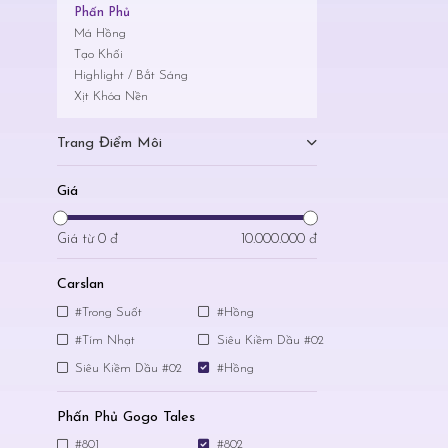
Phấn Phủ
Má Hồng
Tạo Khối
Highlight / Bắt Sáng
Xịt Khóa Nền
Trang Điểm Môi
Giá
Giá từ
0 đ
10.000.000 đ
Carslan
#Trong Suốt
#Hồng
#Tím Nhạt
Siêu Kiềm Dầu #02
Siêu Kiềm Dầu #02
#Hồng
Phấn Phủ Gogo Tales
#801
#802