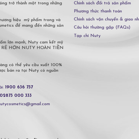
Chính sách đổi trả sản phẩm
óng trở thành một trong những
Phương thức thanh toán
Chính sách vận chuyển & giao n
 thương hiệu mỹ phẩm trong và
osmetics để mang đến những sản
Câu hỏi thường gặp (FAQs)
Tạp chí Nuty
phẩm lớn mạnh, Nuty cam kết mỹ
 Ở ĐÂU RẺ HƠN NUTY HOÀN TIỀN
hàng có thể yêu cầu xuất 100%
c bán ra tại Nuty có nguồn
ài:
1900 636 737
02873 000 333
nutycosmetics@gmail.com