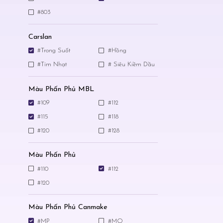
#803
Carslan
#Trong Suốt
#Hồng
#Tím Nhạt
# Siêu Kiềm Dầu
Màu Phấn Phủ MBL
#109
#112
#115
#118
#120
#128
Màu Phấn Phủ
#110
#112
#120
Màu Phấn Phủ Canmake
#MP
#MO