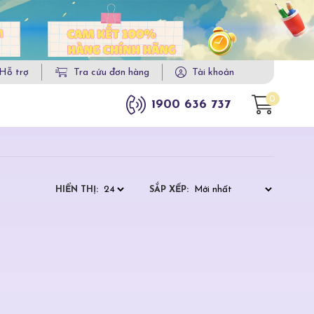
Hỗ trợ
Tra cứu đơn hàng
Tài khoản
0
1900 636 737
HIỂN THỊ:
SẮP XẾP: