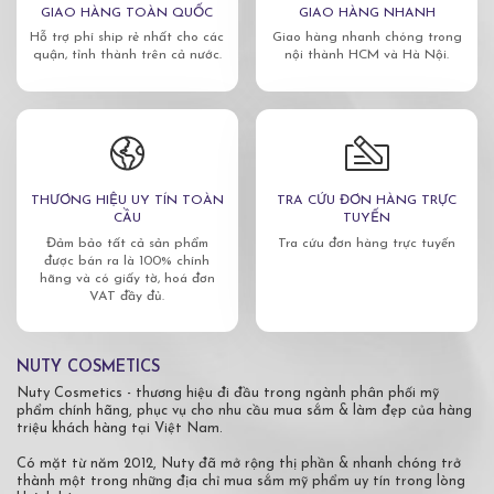
GIAO HÀNG TOÀN QUỐC
GIAO HÀNG NHANH
Hỗ trợ phí ship rẻ nhất cho các
Giao hàng nhanh chóng trong
quận, tỉnh thành trên cả nước.
nội thành HCM và Hà Nội.
THƯƠNG HIỆU UY TÍN TOÀN
TRA CỨU ĐƠN HÀNG TRỰC
CẦU
TUYẾN
Đảm bảo tất cả sản phẩm
Tra cứu đơn hàng trực tuyến
được bán ra là 100% chính
hãng và có giấy tờ, hoá đơn
VAT đầy đủ.
NUTY COSMETICS
Nuty Cosmetics - thương hiệu đi đầu trong ngành phân phối mỹ
phẩm chính hãng, phục vụ cho nhu cầu mua sắm & làm đẹp của hàng
triệu khách hàng tại Việt Nam.
Có mặt từ năm 2012, Nuty đã mở rộng thị phần & nhanh chóng trở
thành một trong những địa chỉ mua sắm mỹ phẩm uy tín trong lòng