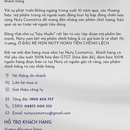
khách hàng
Với sự phát triển không ngừng trong suốt 10 năm qua, các thương
hiệu mỹ phẩm trong và ngoài nước đồng loạt ký hợp đồng chiến lược
cùng Nuty Cosmetics để mang đến những sản phẩm chất lượng, hiệu
quả và an toàn với người tiêu dùng.
Đồng thời nhờ sự "hậu thuẫn" rất lớn từ các tập đoàn mỹ phẩm lớn
mạnh, Nuty cam kết mỹ phẩm chính hãng & có giá bán lẻ rẻ nhất thị
trường, Ở ĐÂU RẺ HƠN NUTY HOÀN TIỀN CHÊNH LỆCH.
Đối với mỗi đơn hàng mua sắm tại Nuty Cosmetics, khách hàng có
thể yêu cầu xuất 100% hóa đơn GTGT (hóa đơn đỏ), đảm bảo 100%
nguồn hàng được bán ra tại Nuty có nguồn gốc rõ ràng, sản phẩm
chính hãng từ các nhãn hàng.
Hệ thống chi nhánh
Liên hệ mua sỉ
Giới thiệu công ty
Tổng đài:
1900 636 737
CSKH:
02873 000 333
Email: nutycosmetics@gmail.com
HỖ TRỢ KHÁCH HÀNG
Hướng dẫn mua hàng