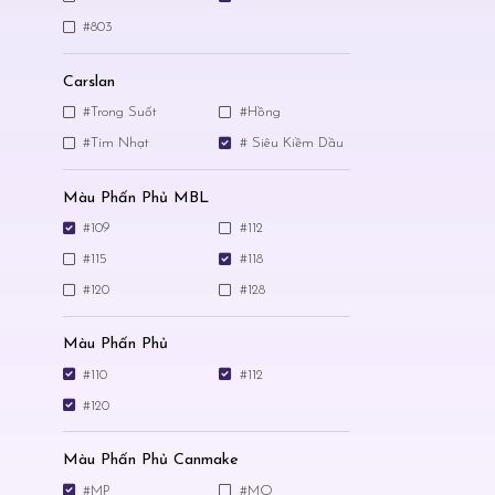
#803
Carslan
#Trong Suốt
#Hồng
#Tím Nhạt
# Siêu Kiềm Dầu
Màu Phấn Phủ MBL
#109
#112
#115
#118
#120
#128
Màu Phấn Phủ
#110
#112
#120
Màu Phấn Phủ Canmake
#MP
#MO