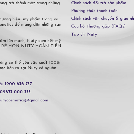
Chính sách đổi trả sản phẩm
óng trở thành một trong những
Phương thức thanh toán
Chính sách vận chuyển & giao n
 thương hiệu mỹ phẩm trong và
osmetics để mang đến những sản
Câu hỏi thường gặp (FAQs)
Tạp chí Nuty
phẩm lớn mạnh, Nuty cam kết mỹ
 Ở ĐÂU RẺ HƠN NUTY HOÀN TIỀN
hàng có thể yêu cầu xuất 100%
c bán ra tại Nuty có nguồn
ài:
1900 636 737
02873 000 333
nutycosmetics@gmail.com