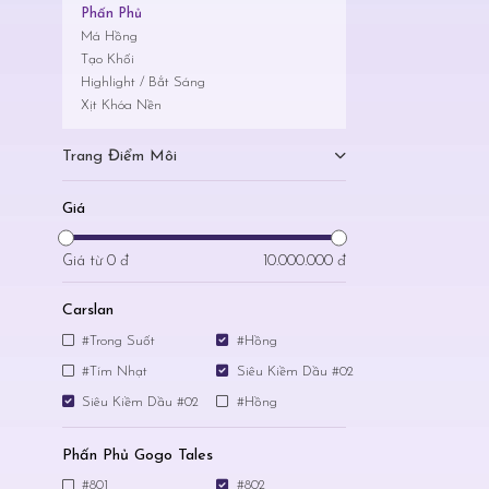
Phấn Phủ
Má Hồng
Tạo Khối
Highlight / Bắt Sáng
Xịt Khóa Nền
Trang Điểm Môi
Giá
Giá từ
0 đ
10.000.000 đ
Carslan
#Trong Suốt
#Hồng
#Tím Nhạt
Siêu Kiềm Dầu #02
Siêu Kiềm Dầu #02
#Hồng
Phấn Phủ Gogo Tales
#801
#802