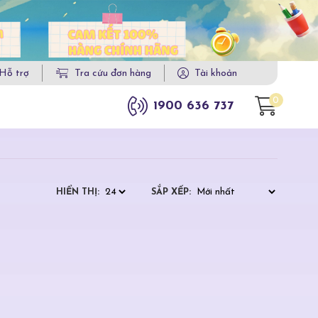
Hỗ trợ
Tra cứu đơn hàng
Tài khoản
0
1900 636 737
HIỂN THỊ:
SẮP XẾP: